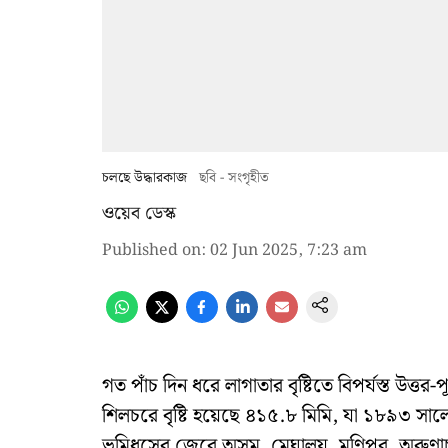
চলছে উদ্ধারকাজ
ছবি - সংগৃহীত
ওয়েব ডেস্ক
Published on
:
02 Jun 2025, 7:23 am
গত পাঁচ দিন ধরে লাগাতার বৃষ্টিতে বিপর্যস্ত উত্তর-
শিলচরে বৃষ্টি হয়েছে ৪১৫.৮ মিমি, যা ১৮৯৩ সালে
ভূমিধসের জেরে অসম, মেঘালয়, মণিপুর, অরুণাচ