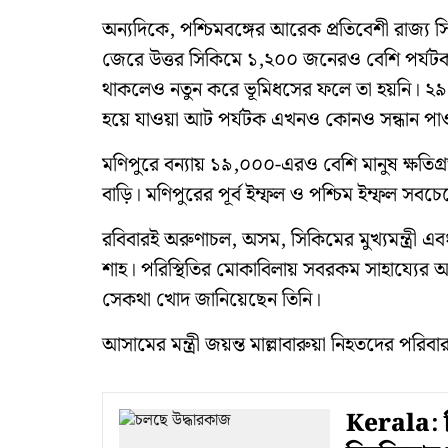
অন্যদিকে, পশ্চিমবঙ্গের আরেক প্রতিবেশী রাজ্য সিকিম
জেরে উত্তর সিকিমে ১,২০০ জনেরও বেশি পর্যট
থাকলেও নতুন করে ভূমিধসের ফলে তা হয়নি। ২৯ মে 
হয়ে যাওয়া আট পর্যটক এখনও কোনও সন্ধান পাও
মণিপুরে বন্যায় ১৯,০০০-এরও বেশি মানুষ ক্ষতিগ্
বাড়ি। মণিপুরের পূর্ব ইম্ফল ও পশ্চিম ইম্ফল সবচেয়ে
রবিবারই অরুণাচল, অসম, সিকিমের মুখ্যমন্ত্রী এবং ম
শাহ। পরিস্থিতির মোকাবিলায় সবরকম সাহায্যের আশ্
সেকথা খোদ জানিয়েছেন তিনি।
আসামের মন্ত্রী জয়ন্ত মাল্লাবারুয়া নিহতদের পরি
Kerala: ব