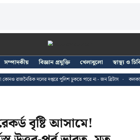
সম্পাদকীয়
বিজ্ঞান প্রযুক্তি
খেলাধুলো
স্বাস্থ্য ও চ
 রাজনৈতিক দলের দপ্তরে পুলিশ ঢুকতে পারে না - জন ব্রিটাস
কলকাতায় ২৪
কর্ড বৃষ্টি আসামে!
্ত উত্তর-পূর্ব ভারত, মৃত