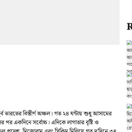
R
পূর্ব ভারতের বিস্তীর্ণ অঞ্চল। গত ২৪ ঘন্টায় শুধু আসামের
র পর একদিনে সর্বোচ্চ। এদিকে লাগাতার বৃষ্টি ও
ল প্রদেশ, মিজোরাম এবং সিকিম মিলিয়ে গত দু'দিনে ৩৪