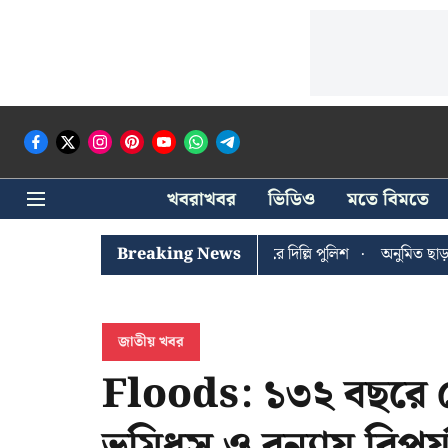
খবরাখবর
ভিডিও
মতে বিমতে
ঐশী ঘোষের খোঁজে সিপিআইএম সদর দপ্তরে দিল্লি পুলিশ
Breaking News
অনুমিত ছাড়া কোনও
জাতীয় খবর
Floods: ১৩২ বছরে রে
ভূমিধস ও বন্যায় বিপর্যস