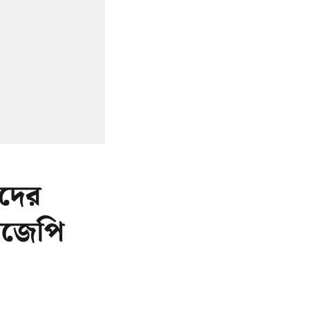
দের
বিজেপি