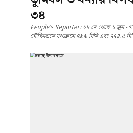
৩৪
People's Reporter: ২৮ মে থেকে ১ জুন - গত পা
মৌসিনরামে যথাক্রমে ৭৯৬ মিমি এবং ৭৭৪.৫ মিমি 