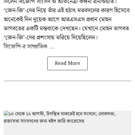
দিলেন বিজেপি সাংসদ ও অভিনেত্রী কঙ্গনা রানাওয়াত।
‘জেন-জি’-দের নিয়ে তাঁর এই হঠাৎ মতবদলের কারণ হিসেবে
অনেকেই দিন দুয়েক আগে আরএসএস প্রধান মোহন
ভাগবতের একটি মন্তব্যকে দেখছেন। যেখানে মোহন ভাগবত
‘জেন-জি’-দের প্রশংসায় ভরিয়ে দিয়েছিলেন।
সিজেপি-র
সাম্প্রতিক ...
Read More