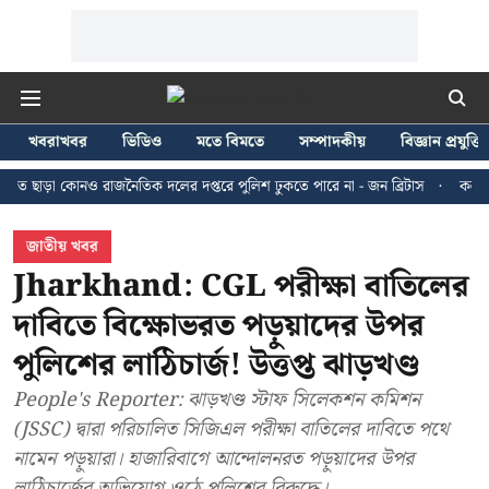
খবরাখবর
ভিডিও
মতে বিমতে
সম্পাদকীয়
বিজ্ঞান প্রযুক্তি
 কোনও রাজনৈতিক দলের দপ্তরে পুলিশ ঢুকতে পারে না - জন ব্রিটাস
কলকাতায় ২৪ জুল
জাতীয় খবর
Jharkhand: CGL পরীক্ষা বাতিলের
দাবিতে বিক্ষোভরত পড়ুয়াদের উপর
পুলিশের লাঠিচার্জ! উত্তপ্ত ঝাড়খণ্ড
People's Reporter: ঝাড়খণ্ড স্টাফ সিলেকশন কমিশন
(JSSC) দ্বারা পরিচালিত সিজিএল পরীক্ষা বাতিলের দাবিতে পথে
নামেন পড়ুয়ারা। হাজারিবাগে আন্দোলনরত পড়ুয়াদের উপর
লাঠিচার্জের অভিযোগ ওঠে পুলিশের বিরুদ্ধে।