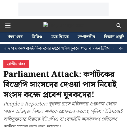
খবরাখবর
ভিডিও
মতে বিমতে
সম্পাদকীয়
বিজ্ঞান প্রযুক্তি
কোনও রাজনৈতিক দলের দপ্তরে পুলিশ ঢুকতে পারে না - জন ব্রিটাস
কলকাতায় ২৪ জুল
জাতীয় খবর
Parliament Attack: কর্ণাটকের
বিজেপি সাংসদের দেওয়া পাস নিয়েই
সংসদ কক্ষে প্রবেশ যুবকদের!
People's Reporter: বুধবার রাতে হরিয়ানার গুরুগ্রাম থেকে
পঞ্চম অভিযুক্ত বিশাল শর্মাকে গ্রেফতার করেছে পুলিশ। ইতিমধ্যেই
অভিযুক্তদের বিরুদ্ধে ইউএপিএ বা বেআইনি কার্যকলাপ প্রতিরোধ
আইনে মামলা রুজু করা হয়েছে।