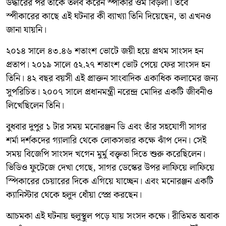
উদ্ধারের পর তাঁকে তলব করেন স্পীকার ওম বিড়লা। তবে
স্পীকারের কাছে এই ঘটনার কী ব্যাখ্যা তিনি দিয়েছেন, তা এখনও
জানা যায়নি।
২০১৪ সালে ৪৩.৪৬ শতাংশ ভোটে জয়ী হয়ে প্রথম সাংসদ হন
প্রতাপ। ২০১৯ সালে ৫২.২৭ শতাংশ ভোট পেয়ে ফের সাংসদ হন
তিনি। ৪২ বছর বয়সী এই প্রাক্তন সাংবাদিক একাধিক কলামের জন্য
সুপরিচিত। ২০০৭ সালে প্রধানমন্ত্রী নরেন্দ্র মোদির একটি জীবনীও
লিখেছিলেন তিনি।
বুধবার দুপুর ১ টার সময় মনোরঞ্জন ডি এবং তাঁর সহযোগী সাগর
শর্মা দর্শকদের গ্যালারি থেকে লোকসভার কক্ষে ঝাঁপ দেন। সেই
সময় বিজেপি সাংসদ খগেন মুর্মু বক্তৃতা দিতে শুরু করেছিলেন।
ভিডিও ফুটেজে দেখা গেছে, সাগর ডেস্কের উপর লাফিয়ে লাফিয়ে
স্পিকারের চেয়ারের দিকে এগিয়ে যাচ্ছেন। এবং মনোরঞ্জন একটি
ক্যানিস্টার থেকে হলুদ ধোঁয়া স্প্রে করছেন।
আচমকা এই ঘটনায় হুলুস্থুল পড়ে যায় সংসদ কক্ষে। রীতিমত অবাক