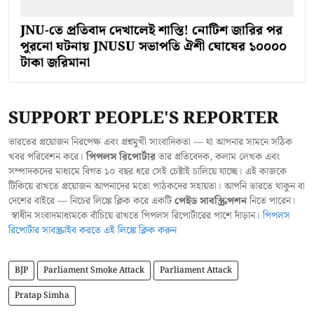
JNU-তে প্রতিবাদ দেখালেই শাস্তি! নোটিশ জারির পর
পুরনো ঘটনায় JNUSU সভাপতি ঐশী ঘোষের ১০০০০
টাকা জরিমানা
SUPPORT PEOPLE'S REPORTER
ভারতের প্রয়োজন নিরপেক্ষ এবং প্রশ্নমুখী সাংবাদিকতা — যা আপনার সামনে সঠিক
খবর পরিবেশন করে।
পিপলস রিপোর্টার
তার প্রতিবেদক, কলাম লেখক এবং
সম্পাদকদের মাধ্যমে বিগত ১০ বছর ধরে সেই চেষ্টাই চালিয়ে যাচ্ছে। এই কাজকে
টিকিয়ে রাখতে প্রয়োজন আপনাদের মতো পাঠকদের সহায়তা। আপনি ভারতে থাকুন বা
দেশের বাইরে — নিচের লিঙ্কে ক্লিক করে একটি
পেইড সাবস্ক্রিপশন
নিতে পারেন।
স্বাধীন সংবাদমাধ্যমকে বাঁচিয়ে রাখতে পিপলস রিপোর্টারের পাশে দাঁড়ান।
পিপলস
রিপোর্টার সাবস্ক্রাইব করতে এই লিঙ্কে ক্লিক করুন
BJP
Parliament Smoke Attack
Parliament Attack
Pratap Simha