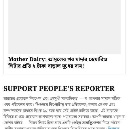
Mother Dairy: আমূলের পর মাদার ডেয়ারিও
লিটার প্রতি ২ টাকা বাড়াল দুধের দাম!
SUPPORT PEOPLE'S REPORTER
ভারতের প্রয়োজন নিরপেক্ষ এবং প্রশ্নমুখী সাংবাদিকতা — যা আপনার সামনে সঠিক
খবর পরিবেশন করে।
পিপলস রিপোর্টার
তার প্রতিবেদক, কলাম লেখক এবং
সম্পাদকদের মাধ্যমে বিগত ১০ বছর ধরে সেই চেষ্টাই চালিয়ে যাচ্ছে। এই কাজকে
টিকিয়ে রাখতে প্রয়োজন আপনাদের মতো পাঠকদের সহায়তা। আপনি ভারতে থাকুন বা
দেশের বাইরে — নিচের লিঙ্কে ক্লিক করে একটি
পেইড সাবস্ক্রিপশন
নিতে পারেন।