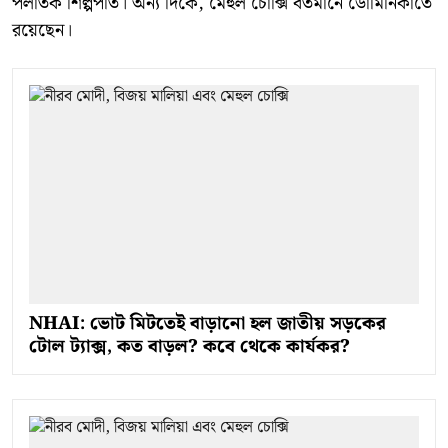
পলাতক শিল্পপতি। অন্য দিকে, মেহুল চোক্সি বর্তমানে ডোমিনিকাতে
রয়েছেন।
NHAI: ভোট মিটতেই বাড়ানো হল জাতীয় সড়কের
টোল ট্যাক্স, কত বাড়ল? কবে থেকে কার্যকর?