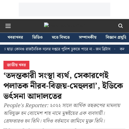
খবরাখবর
ভিডিও
মতে বিমতে
সম্পাদকীয়
বিজ্ঞান প্রযুক্তি
কোনও রাজনৈতিক দলের দপ্তরে পুলিশ ঢুকতে পারে না - জন ব্রিটাস
কলকাতায় ২৪ জুল
জাতীয় খবর
‘তদন্তকারী সংস্থা ব্যর্থ, সেকারণেই
পলাতক নীরব-বিজয়-মেহুলরা’, ইডিকে
ভর্ৎসনা আদালতের
People's Reporter: ২০২২ সালে আর্থিক তছরুপের মামলায়
অভিযুক্ত হন ব্যোমেশ শাহ নামে মুম্বইয়ের এক ব্যবসায়ী।
গ্রেফতারও হন তিনি। যদিও বর্তমানে জামিনে মুক্ত তিনি।