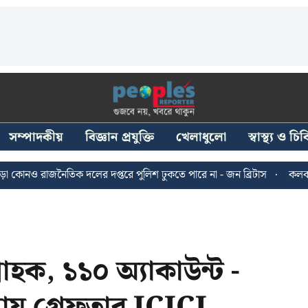
সম্পাদকীয়
বিজ্ঞান প্রযুক্তি
খেলাধুলো
স্বাস্থ্য ও চ
াজনৈতিক দলের দপ্তরে পুলিশ ঢুকতে পারে না - জন ব্রিটাস
কলকাতায় ২৪ জু
হক, ১১০ অ্যাকাউন্ট -
ায় গ্রেফতার ICICI