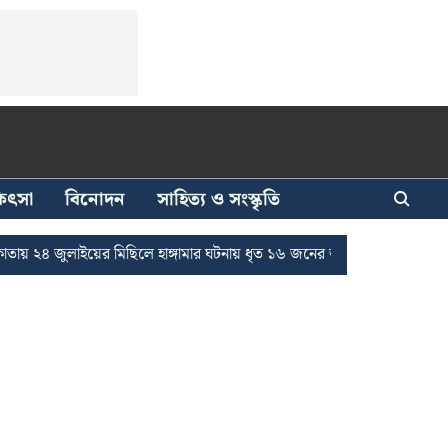
িকিৎসা
বিনোদন
সাহিত্য ও সংস্কৃতি
লাইয়ের মিছিলে হাঙ্গামার ঘটনায় ধৃত ১৬ জনের জামিন
দুর্নীতি দমনে রাজ্যে