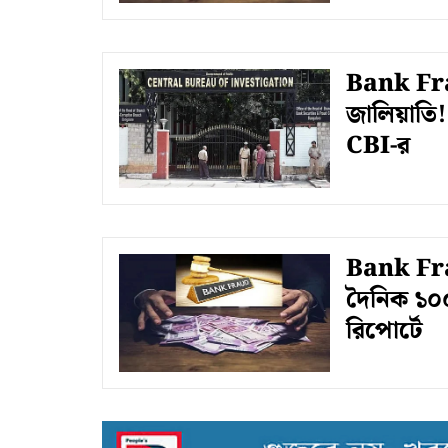
Bank Frau
জালিয়াতি! 
CBI-র
Bank Frau
দৈনিক ১০০
রিপোর্টে