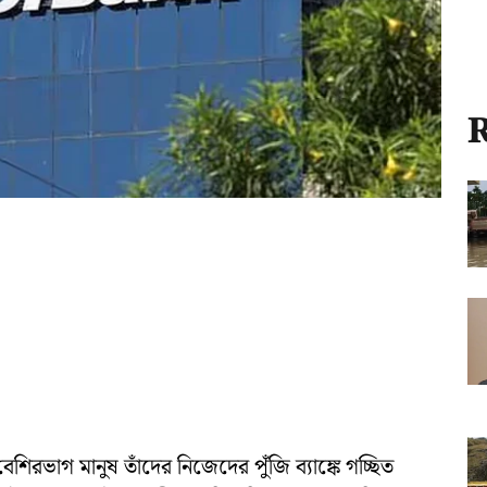
R
বেশিরভাগ মানুষ তাঁদের নিজেদের পুঁজি ব্যাঙ্কে গচ্ছিত