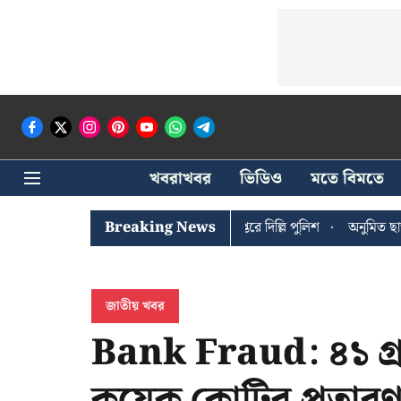
খবরাখবর
ভিডিও
মতে বিমতে
ী ঘোষের খোঁজে সিপিআইএম সদর দপ্তরে দিল্লি পুলিশ
Breaking News
অনুমিত ছাড়া কোনও র
জাতীয় খবর
Bank Fraud: ৪১ গ্রা
কয়েক কোটির প্রতারণ