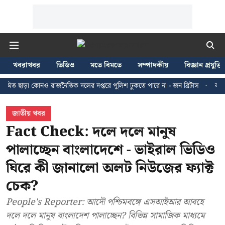
খবরাখবর
ভিডিও
মতে বিমতে
সম্পাদকীয়
বিজ্ঞান প্রযুক্তি
 কোনও রাজনৈতিক দলের দপ্তরে পুলিশ ঢুকতে পারে না - জন ব্রিটাস
কলকাতায় ২৪ জু
জাতীয় খবর
Fact Check: দলে দলে মানুষ
পালাচ্ছেন বাংলাদেশে - ভাইরাল ভিডিও
ঘিরে কী জানালো অলট নিউজের ফ্যাক্ট
চেক?
People's Reporter: আদৌ পশ্চিমবঙ্গে এসআইআর আবহে
দলে দলে মানুষ বাংলাদেশ পালাচ্ছেন? বিভিন্ন সামাজিক মাধ্যমে