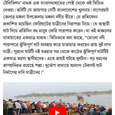
টেলিভিশন’ নামক এক সংবাদমাধ্যমের পোষ্ট থেকে ওই ভিডিও
নেওয়া। ছবিটি যে জায়গার সেটি বাংলাদেশের খুলনার। বাগেরহাট
জেলার মঙ্গলা উপজেলায় মঙ্গলা নদীর তীরে। যে প্রতিবেদন
প্রকাশিত হয়েছিল ফেরিঘাটের যাত্রীদের নিরাপত্তা নিয়ে। যে অস্থায়ী
ঘাট দিয়ে প্রতিদিন বহু মানুষ ফেরি পারাপার করেন। যা ওই অঞ্চলের
যাতায়াতের একমাত্র মাধ্যম। ভিডিওতে বলা আছে, “মোংলা নদী
পারাপারে ঝুঁকিপূর্ণ ঘাট ব্যবহার করে যাতায়াত করছেন প্রায় দুই লাখ
যাত্রী। পুরনো ঘাটটি নষ্ট হওয়ার পর থেকে কাঠের ঝুঁকিপূর্ণ ঘাটটিই
একমাত্র ভরসা স্থানীয়দের। এতে প্রায়ই ঘটছে দুর্ঘটনা। বড় ধরনের
প্রাণহানিরও রয়েছে শঙ্কা। দুর্ভোগ কমাতে আলাদা টেকসই ঘাট
নির্মাণের দাবি যাত্রীদের।”