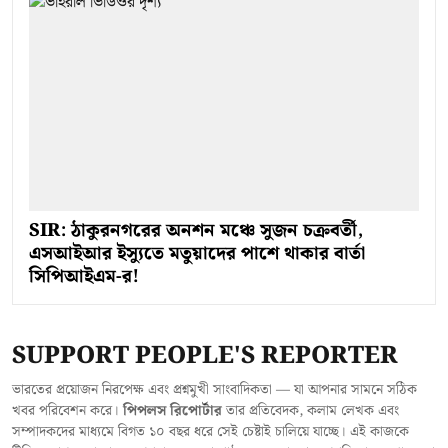
SIR: ঠাকুরনগরের অনশন মঞ্চে সুজন চক্রবর্তী,
এসআইআর ইস্যুতে মতুয়াদের পাশে থাকার বার্তা
সিপিআইএম-র!
SUPPORT PEOPLE'S REPORTER
ভারতের প্রয়োজন নিরপেক্ষ এবং প্রশ্নমুখী সাংবাদিকতা — যা আপনার সামনে সঠিক
খবর পরিবেশন করে।
পিপলস রিপোর্টার
তার প্রতিবেদক, কলাম লেখক এবং
সম্পাদকদের মাধ্যমে বিগত ১০ বছর ধরে সেই চেষ্টাই চালিয়ে যাচ্ছে। এই কাজকে