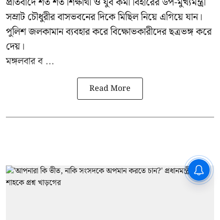
প্রতিবাদে শত শত শিক্ষার্থী ও যুব কর্মী বিহারের উপ-মুখ্যমন্ত্রী
সম্রাট চৌধুরীর বাসভবনের দিকে মিছিল নিয়ে এগিয়ে যান।
পুলিশ জলকামান ব্যবহার করে বিক্ষোভকারীদের ছত্রভঙ্গ করে
দেয়।
মঙ্গলবার ব ...
Read More
CPIM: ৬০ লক্ষ নাম বিবেচনাধীন রেখে
ভোট ঘোষণার প্রতিবাদ - আদালতের
দ্বারস্থ হবে সিপিআইএম