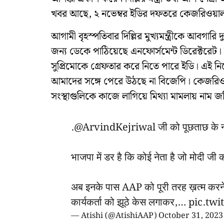
খবর আছে, ২ নভেম্বর ইডির দফতরে কেজরিওয়াল হ
আগামী বৃহস্পতিবার দিল্লির মুখ্যমন্ত্রীকে আবগারি 
জন্য ডেকে পাঠিয়েছে এনফোর্সমেন্ট ডিরেক্টরেট
সুপ্রিমোকে গ্রেফতার করে নিতে পারে ইডি। এই 
আমাদের সঙ্গে পেরে উঠছে না বিজেপি। কেজরিওয়ালকে 
সংস্থাগুলিকে কাজে লাগিয়ে মিথ্যা মামলায় নাম 
.
@ArvindKejriwal
जी को पूछताछ के न
भाजपा में डर है कि कोई नेता है जो मोदी जी 
अब इनके पास AAP को पूरी तरह ख़त्म करने 
कार्यकर्ता को झूठे केस लगाकर,…
pic.twi
— Atishi (@AtishiAAP)
October 31, 2023