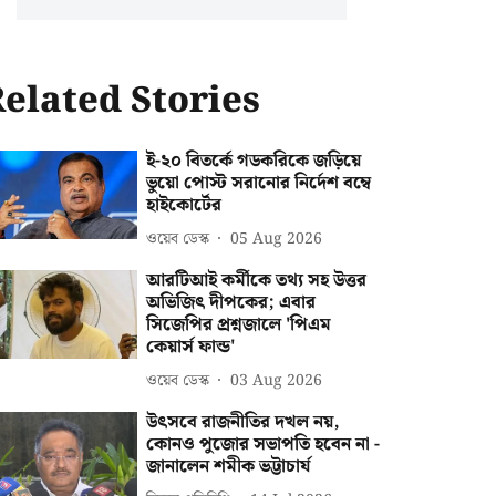
elated Stories
ই-২০ বিতর্কে গডকরিকে জড়িয়ে
ভুয়ো পোস্ট সরানোর নির্দেশ বম্বে
হাইকোর্টের
ওয়েব ডেস্ক
05 Aug 2026
আরটিআই কর্মীকে তথ্য সহ উত্তর
অভিজিৎ দীপকের; এবার
সিজেপির প্রশ্নজালে 'পিএম
কেয়ার্স ফান্ড'
ওয়েব ডেস্ক
03 Aug 2026
উৎসবে রাজনীতির দখল নয়,
কোনও পুজোর সভাপতি হবেন না -
জানালেন শমীক ভট্টাচার্য