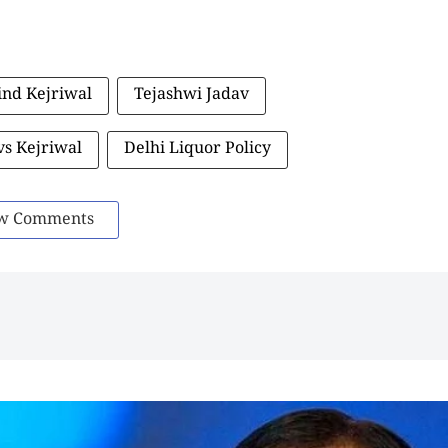
ind Kejriwal
Tejashwi Jadav
vs Kejriwal
Delhi Liquor Policy
w Comments