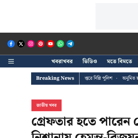
খবরাখবর
ভিডিও
মতে বিমতে
শী ঘোষের খোঁজে সিপিআইএম সদর দপ্তরে দিল্লি পুলিশ
Breaking News
অনুমিত ছাড়া কোনও র
জাতীয় খবর
গ্রেফতার হতে পারেন
নিশানায় হেমন্ত-বিজয়ন