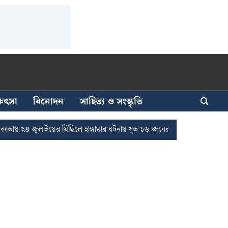
িকিৎসা
বিনোদন
সাহিত্য ও সংস্কৃতি
ুলাইয়ের মিছিলে হাঙ্গামার ঘটনায় ধৃত ১৬ জনের জামিন
দুর্নীতি দমনে রাজ্য