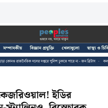
সম্পাদকীয়
বিজ্ঞান প্রযুক্তি
খেলাধুলো
স্বাস্থ্য ও চ
াজনৈতিক দলের দপ্তরে পুলিশ ঢুকতে পারে না - জন ব্রিটাস
কলকাতায় ২৪ জ
 কেজরিওয়াল! ইডির
-স্ট্যালিনও, বিস্ফোরক