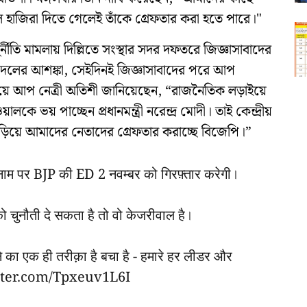
াজিরা দিতে গেলেই তাঁকে গ্রেফতার করা হতে পারে।"
দুর্নীতি মামলায় দিল্লিতে সংস্থার সদর দফতরে জিজ্ঞাসাবাদের
। দলের আশঙ্কা, সেইদিনই জিজ্ঞাসাবাদের পরে আপ
নিয়ে আপ নেত্রী অতিশী জানিয়েছেন, “রাজনৈতিক লড়াইয়ে
ভয় পাচ্ছেন প্রধানমন্ত্রী নরেন্দ্র মোদী। তাই কেন্দ্রীয়
জড়িয়ে আমাদের নেতাদের গ্রেফতার করাচ্ছে বিজেপি।”
ाम पर BJP की ED 2 नवम्बर को गिरफ़्तार करेगी।
को चुनौती दे सकता है तो वो केजरीवाल है।
का एक ही तरीक़ा है बचा है - हमारे हर लीडर और
tter.com/Tpxeuv1L6I