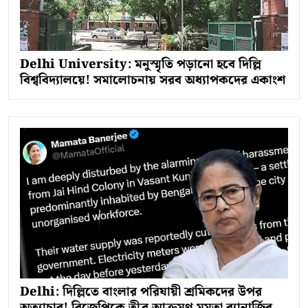
Delhi University: মনুস্মৃতি পড়ানো হবে দিল্লি
বিশ্ববিদ্যালয়ে! সমালোচনায় সরব অধ্যাপকদের একাংশ
Delhi: দিল্লিতে বাংলার পরিযায়ী শ্রমিকদের উপর
অত্যাচার! বিজেপিকে তীব্র আক্রমণ মমতা ব্যানার্জির