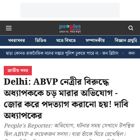
খবরাখবর
ভিডিও
মতে বিমতে
সম্পাদকীয়
বিজ্ঞান প্রযুক্তি
নৈতিক দলের দপ্তরে পুলিশ ঢুকতে পারে না - জন ব্রিটাস
কলকাতায় ২৪ জুলাইয়ের মি
জাতীয় খবর
Delhi: ABVP নেত্রীর বিরুদ্ধে
অধ্যাপককে চড় মারার অভিযোগ -
জোর করে পদত্যাগ করানো হয়! দাবি
অধ্যাপকের
People's Reporter: অভিযোগ, ঘটনার সময় সেখানে উপস্থিত
ছিল ABVP-র কয়েকজন সদস্য। যারা তাঁকে ঘিরে রেখেছিল।