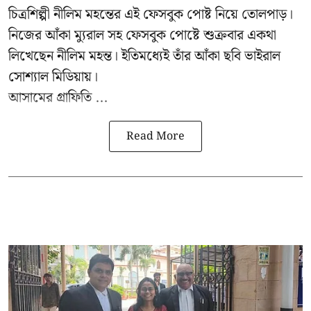
চিত্রশিল্পী নীলিম মহন্তের এই ফেসবুক পোষ্ট নিয়ে তোলপাড়।
নিজের আঁকা ম্যুরাল সহ ফেসবুক পোষ্টে শুক্রবার একথা
লিখেছেন নীলিম মহন্ত। ইতিমধ্যেই তাঁর আঁকা ছবি ভাইরাল
সোশ্যাল মিডিয়ায়।
আসামের গ্রাফিতি ...
Read More