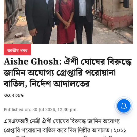
জাতীয় খবর
Aishe Ghosh: ঐশী ঘোষের বিরুদ্ধে
জামিন অযোগ্য গ্রেপ্তারি পরোয়ানা
বাতিল, নির্দেশ আদালতের
ওয়েব ডেস্ক
CPIM: ৬০ লক্ষ নাম বিবেচনাধীন রেখে
ভোট ঘোষণার প্রতিবাদ - আদালতের
Published on
:
30 Jul 2026, 12:30 pm
দ্বারস্থ হবে সিপিআইএম
এসএফআই নেত্রী ঐশী ঘোষের বিরুদ্ধে জামিন অযোগ্য
গ্রেপ্তারি পরোয়ানা বাতিল করে দিল দিল্লীর আদালত। ২০২১