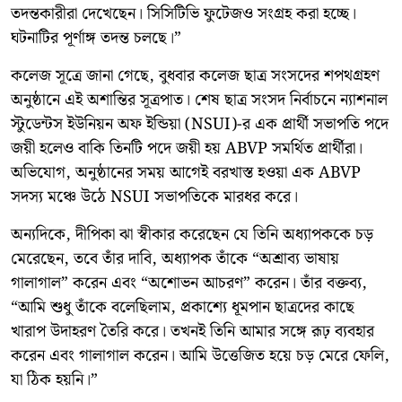
তদন্তকারীরা দেখেছেন। সিসিটিভি ফুটেজও সংগ্রহ করা হচ্ছে।
ঘটনাটির পূর্ণাঙ্গ তদন্ত চলছে।”
কলেজ সূত্রে জানা গেছে, বুধবার কলেজ ছাত্র সংসদের শপথগ্রহণ
অনুষ্ঠানে এই অশান্তির সূত্রপাত। শেষ ছাত্র সংসদ নির্বাচনে ন্যাশনাল
স্টুডেন্টস ইউনিয়ন অফ ইন্ডিয়া (NSUI)-র এক প্রার্থী সভাপতি পদে
জয়ী হলেও বাকি তিনটি পদে জয়ী হয় ABVP সমর্থিত প্রার্থীরা।
অভিযোগ, অনুষ্ঠানের সময় আগেই বরখাস্ত হওয়া এক ABVP
সদস্য মঞ্চে উঠে NSUI সভাপতিকে মারধর করে।
অন্যদিকে, দীপিকা ঝা স্বীকার করেছেন যে তিনি অধ্যাপককে চড়
মেরেছেন, তবে তাঁর দাবি, অধ্যাপক তাঁকে “অশ্রাব্য ভাষায়
গালাগাল” করেন এবং “অশোভন আচরণ” করেন। তাঁর বক্তব্য,
“আমি শুধু তাঁকে বলেছিলাম, প্রকাশ্যে ধূমপান ছাত্রদের কাছে
খারাপ উদাহরণ তৈরি করে। তখনই তিনি আমার সঙ্গে রূঢ় ব্যবহার
করেন এবং গালাগাল করেন। আমি উত্তেজিত হয়ে চড় মেরে ফেলি,
যা ঠিক হয়নি।”