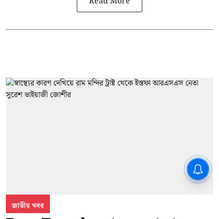
Read More
CPIM: ৬০ লক্ষ নাম বিবেচনাধীন রেখে
ভোট ঘোষণার প্রতিবাদ - আদালতের
দ্বারস্থ হবে সিপিআইএম
জাতীয় খবর