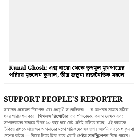
Kunal Ghosh: এক্স বায়ো থেকে তৃণমূল মুখপাত্রের
পরিচয় মুছলেন কুণাল, তীব্র জল্পনা রাজনৈতিক মহলে
SUPPORT PEOPLE'S REPORTER
ভারতের প্রয়োজন নিরপেক্ষ এবং প্রশ্নমুখী সাংবাদিকতা — যা আপনার সামনে সঠিক
খবর পরিবেশন করে।
পিপলস রিপোর্টার
তার প্রতিবেদক, কলাম লেখক এবং
সম্পাদকদের মাধ্যমে বিগত ১০ বছর ধরে সেই চেষ্টাই চালিয়ে যাচ্ছে। এই কাজকে
টিকিয়ে রাখতে প্রয়োজন আপনাদের মতো পাঠকদের সহায়তা। আপনি ভারতে থাকুন বা
দেশের বাইরে — নিচের লিঙ্কে ক্লিক করে একটি
পেইড সাবস্ক্রিপশন
নিতে পারেন।