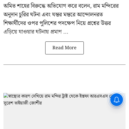
অমিত শাহের বিরুদ্ধে অভিযোগ করে বলেন, রাম মন্দিরের
অনুদান চুরির ঘটনা এবং যন্তর মন্তরে আন্দোলনরত
শিক্ষার্থীদের ওপর পুলিশের পদক্ষেপ নিয়ে প্রশ্নের উত্তর
এড়িয়ে যাওয়ার ঘটনায় প্রমাণ ...
Read More
CPIM: ৬০ লক্ষ নাম বিবেচনাধীন রেখে
ভোট ঘোষণার প্রতিবাদ - আদালতের
দ্বারস্থ হবে সিপিআইএম