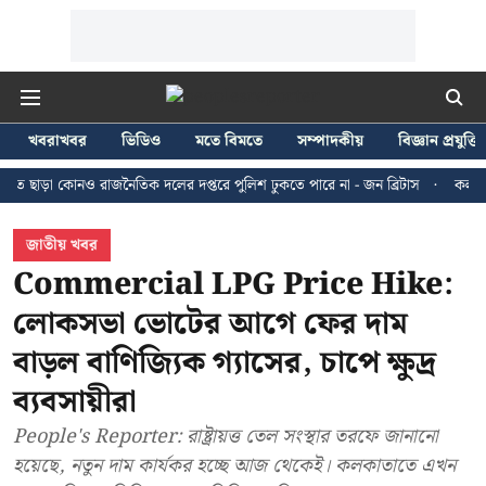
খবরাখবর
ভিডিও
মতে বিমতে
সম্পাদকীয়
বিজ্ঞান প্রযুক্তি
কোনও রাজনৈতিক দলের দপ্তরে পুলিশ ঢুকতে পারে না - জন ব্রিটাস
কলকাতায় ২৪ জুল
জাতীয় খবর
Commercial LPG Price Hike:
লোকসভা ভোটের আগে ফের দাম
বাড়ল বাণিজ্যিক গ্যাসের, চাপে ক্ষুদ্র
ব্যবসায়ীরা
People's Reporter: রাষ্ট্রায়ত্ত তেল সংস্থার তরফে জানানো
হয়েছে, নতুন দাম কার্যকর হচ্ছে আজ থেকেই। কলকাতাতে এখন