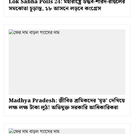
Lok Sabha Polls 24: মহারাষ্ট্রে উদ্ধব-শারদ-রাহুলের
সমঝোতা চূড়ান্ত, ১৮ আসনে লড়বে কংগ্রেস
Madhya Pradesh: জীবিত শ্রমিকদের 'মৃত' দেখিয়ে
লক্ষ লক্ষ টাকা লুঠ! অভিযুক্ত সরকারি আধিকারিকরা