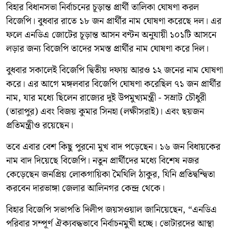
বিহার বিধানসভা নির্বাচনের চূড়ান্ত প্রার্থী তালিকা ঘোষণা করল
বিজেপি। বুধবার রাতে ১৮ জন প্রার্থীর নাম ঘোষণা করেছে দল। এর
ফলে এনডিএ জোটের চূড়ান্ত আসন বণ্টন অনুযায়ী ১০১টি আসনে
লড়ার জন্য বিজেপি তাদের সমস্ত প্রার্থীর নাম ঘোষণা করে দিল।
বুধবার সকালেই বিজেপি দ্বিতীয় দফায় আরও ১২ জনের নাম ঘোষণা
করে। এর আগে মঙ্গলবার বিজেপি ঘোষণা করেছিল ৭১ জন প্রার্থীর
নাম, যার মধ্যে ছিলেন রাজ্যের দুই উপমুখ্যমন্ত্রী - সম্রাট চৌধুরী
(তারাপুর) এবং বিজয় কুমার সিনহা (লক্ষীসরাই)। এবং ছয়জন
প্রতিমন্ত্রীও রয়েছেন।
তবে এবার বেশ কিছু পুরনো মুখ বাদ পড়েছেন। ১৬ জন বিধায়কের
নাম বাদ দিয়েছে বিজেপি। নতুন প্রার্থীদের মধ্যে বিশেষ নজর
কেড়েছেন জনপ্রিয় লোকগায়িকা মৈথিলি ঠাকুর, যিনি প্রতিদ্বন্দ্বিতা
করবেন দারভাঙ্গা জেলার আলিনগর কেন্দ্র থেকে।
বিহার বিজেপি সভাপতি দিলীপ জয়সওয়াল জানিয়েছেন, “এনডিএ
পরিবার সম্পূর্ণ ঐক্যবদ্ধভাবে নির্বাচনমুখী হচ্ছে। ভোটারদের আস্থা