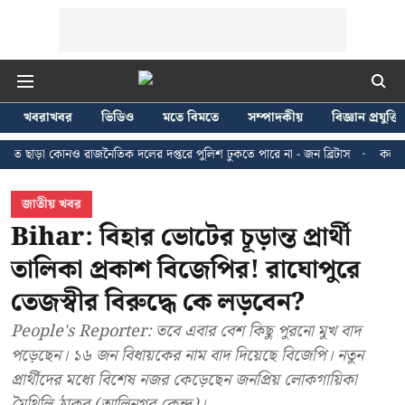
খবরাখবর
ভিডিও
মতে বিমতে
সম্পাদকীয়
বিজ্ঞান প্রযুক্তি
কোনও রাজনৈতিক দলের দপ্তরে পুলিশ ঢুকতে পারে না - জন ব্রিটাস
কলকাতায় ২৪ জুল
জাতীয় খবর
Bihar: বিহার ভোটের চূড়ান্ত প্রার্থী
তালিকা প্রকাশ বিজেপির! রাঘোপুরে
তেজস্বীর বিরুদ্ধে কে লড়বেন?
People's Reporter: তবে এবার বেশ কিছু পুরনো মুখ বাদ
পড়েছেন। ১৬ জন বিধায়কের নাম বাদ দিয়েছে বিজেপি। নতুন
প্রার্থীদের মধ্যে বিশেষ নজর কেড়েছেন জনপ্রিয় লোকগায়িকা
মৈথিলি ঠাকুর (আলিনগর কেন্দ্র)।