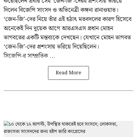
করেছিলেন এবার সেই ‘জেন-জি’-দেরই প্রশংসায় ভরিয়ে
দিলেন বিজেপি সাংসদ ও অভিনেত্রী কঙ্গনা রানাওয়াত।
‘জেন-জি’-দের নিয়ে তাঁর এই হঠাৎ মতবদলের কারণ হিসেবে
অনেকেই দিন দুয়েক আগে আরএসএস প্রধান মোহন
ভাগবতের একটি মন্তব্যকে দেখছেন। যেখানে মোহন ভাগবত
‘জেন-জি’-দের প্রশংসায় ভরিয়ে দিয়েছিলেন।
সিজেপি-র
সাম্প্রতিক ...
Read More