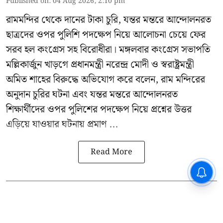
Published on
:
04 Aug 2026, 2:10 pm
রামমন্দির থেকে দানের টাকা চুরি, যন্তর মন্তরে আন্দোলনরত
ছাত্রদের ওপর পুলিশি পদক্ষেপ নিয়ে আলোচনা চেয়ে ফের
সরব হল কংগ্রেস সহ বিরোধীরা। মঙ্গলবার কংগ্রেস সভাপতি
মল্লিকার্জুন খাড়গে প্রধানমন্ত্রী নরেন্দ্র মোদী ও স্বরাষ্ট্রমন্ত্রী
অমিত শাহের বিরুদ্ধে অভিযোগ করে বলেন, রাম মন্দিরের
অনুদান চুরির ঘটনা এবং যন্তর মন্তরে আন্দোলনরত
শিক্ষার্থীদের ওপর পুলিশের পদক্ষেপ নিয়ে প্রশ্নের উত্তর
এড়িয়ে যাওয়ার ঘটনায় প্রমাণ ...
Read More
CPIM: ৬০ লক্ষ নাম বিবেচনাধীন রেখে
ভোট ঘোষণার প্রতিবাদ - আদালতের
দ্বারস্থ হবে সিপিআইএম