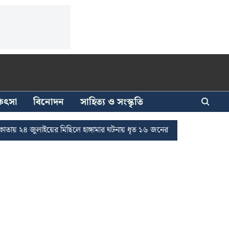
িকিৎসা
বিনোদন
সাহিত্য ও সংস্কৃতি
াইয়ের মিছিলে হাঙ্গামার ঘটনায় ধৃত ১৬ জনের জামিন
দুর্নীতি দমনে রাজ্যে চ