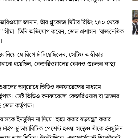
জরিওয়াল জানান, তাঁর গ্লুকোজ মিটার রিডিং ২৫০ থেকে
নক" সীমা। তিনি অভিযোগ করেন, জেল প্রশাসন "রাজনৈতিক
ে।
য নিয়ে যে রিপোর্ট দিয়েছিলেন, সেটিও অস্বীকার
ানানো হয়েছিল, কেজরিওয়ালের কোনও গুরুতর স্বাস্থ্য
িওয়ালের অনুরোধে ভিডিও কনফারেন্সের মাধ্যমে
পক্ষ। সেই ভিডিও কনফারেন্সে কেজরিওয়াল বা ডাক্তার
জেল কর্তৃপক্ষ।
য়ালকে ইনসুলিন না দিয়ে "হত্যা করার ষড়যন্ত্র" করার
প-টু ডায়াবিটিক পেশেন্ট হওয়া সত্ত্বেও তাঁকে ইনসুলিন