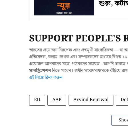
শুরু, কটাক
SUPPORT PEOPLE'S 
ভারতের প্রয়োজন নিরপেক্ষ এবং প্রশ্নমুখী সাংবাদিকতা — 
প্রতিবেদক, কলাম লেখক এবং সম্পাদকদের মাধ্যমে বিগত ১০ ব
প্রয়োজন আপনাদের মতো পাঠকদের সহায়তা। আপনি ভারতে থাক
সাবস্ক্রিপশন
নিতে পারেন। স্বাধীন সংবাদমাধ্যমকে বাঁচিয়ে র
এই লিঙ্কে ক্লিক করুন
ED
AAP
Arvind Kejriwal
Del
Sho