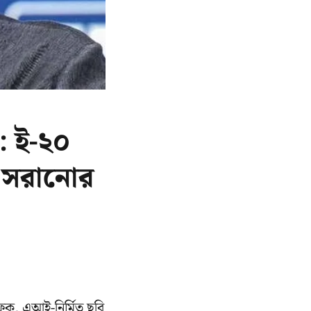
 ই-২০
ট সরানোর
েক, এআই-নির্মিত ছবি