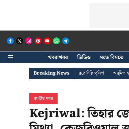
খবরাখবর
ভিডিও
মতে বিমতে
 ঘোষের খোঁজে সিপিআইএম সদর দপ্তরে দিল্লি পুলিশ
Breaking News
অনুমিত ছাড়া কোনও রা
জাতীয় খবর
Kejriwal: তিহার জেলের 
মিথ্যা, কেজরিওয়াল জ