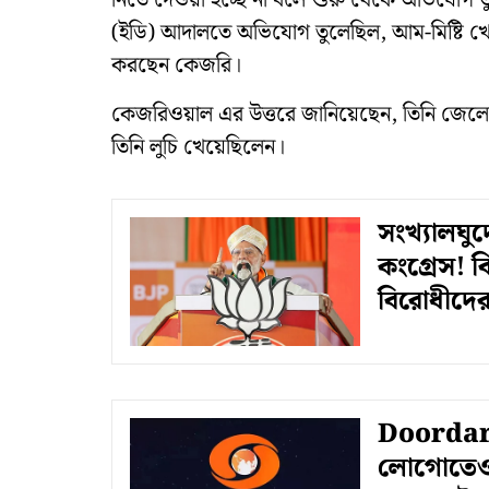
নিতে দেওয়া হচ্ছে না বলে শুরু থেকে অভিযোগ ত
(ইডি) আদালতে অভিযোগ তুলেছিল, আম-মিষ্টি খেয়ে স
করছেন কেজরি।
কেজরিওয়াল এর উত্তরে জানিয়েছেন, তিনি জেলের
তিনি লুচি খেয়েছিলেন।
সংখ্যালঘু
কংগ্রেস! ব
বিরোধীদে
Doordars
লোগোতেও