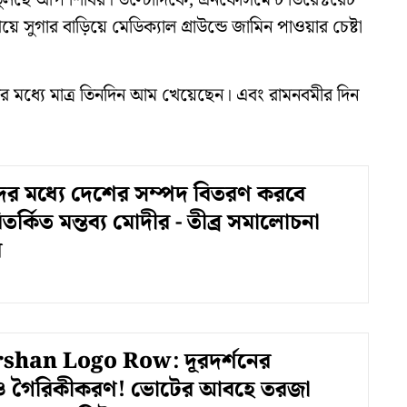
ুলছে আপ শিবির। উল্টোদিকে, এনফোর্সমেন্ট ডিরেক্টরেট
ুগার বাড়িয়ে মেডিক্যাল গ্রাউন্ডে জামিন পাওয়ার চেষ্টা
 মধ্যে মাত্র তিনদিন আম খেয়েছেন। এবং রামনবমীর দিন
দের মধ্যে দেশের সম্পদ বিতরণ করবে
িতর্কিত মন্তব্য মোদীর - তীব্র সমালোচনা
র
han Logo Row: দূরদর্শনের
 গৈরিকীকরণ! ভোটের আবহে তরজা