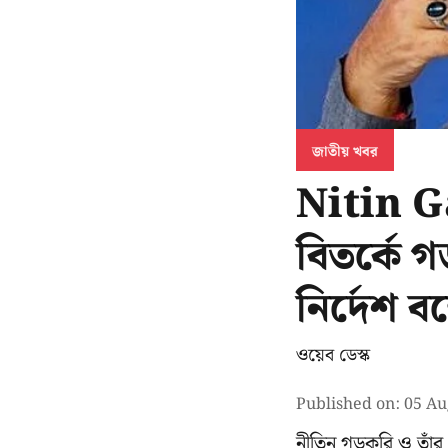
জাতীয় খবর
Nitin G
বিতর্কে 
নির্দেশ বম
ওয়েব ডেস্ক
Published on
:
05 Au
নীতিন গডকরি ও তাঁর 