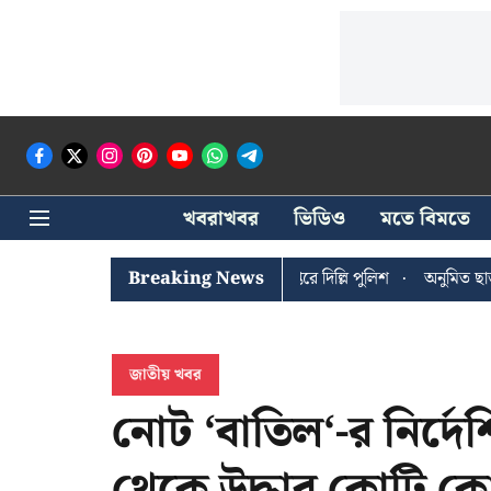
খবরাখবর
ভিডিও
মতে বিমতে
 ঘোষের খোঁজে সিপিআইএম সদর দপ্তরে দিল্লি পুলিশ
Breaking News
অনুমিত ছাড়া কোনও রা
জাতীয় খবর
নোট ‘বাতিল‘-র নির্
থেকে উদ্ধার কোটি কো