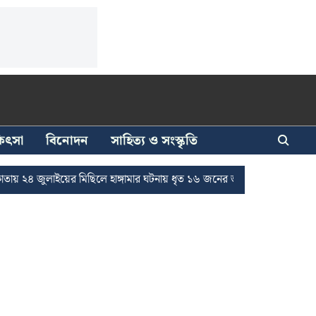
িকিৎসা
বিনোদন
সাহিত্য ও সংস্কৃতি
াইয়ের মিছিলে হাঙ্গামার ঘটনায় ধৃত ১৬ জনের জামিন
দুর্নীতি দমনে রাজ্যে চ