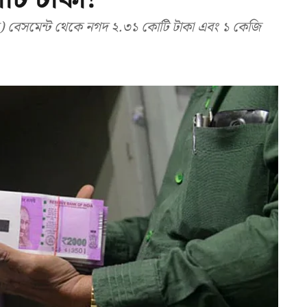
বেসমেন্ট থেকে নগদ ২.৩১ কোটি টাকা এবং ১ কেজি