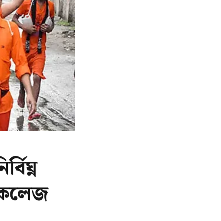
বিঘ্ন
ল-কলেজ