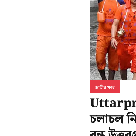
জাতীয় খবর
Uttarprad
চলাচল নি
বন্ধ উত্তর