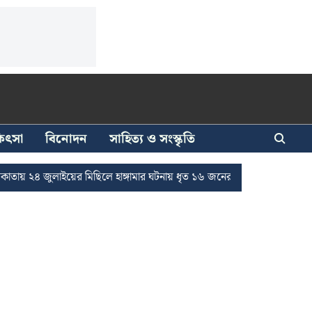
িকিৎসা
বিনোদন
সাহিত্য ও সংস্কৃতি
াইয়ের মিছিলে হাঙ্গামার ঘটনায় ধৃত ১৬ জনের জামিন
দুর্নীতি দমনে রাজ্যে 