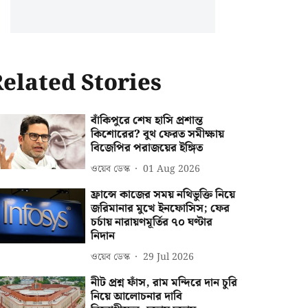
elated Stories
বাঁকিপুরে শেষ হাসি প্রশান্ত
কিশোরের? বুথ ফেরত সমীক্ষায়
বিজেপির পরাজয়ের ইঙ্গিত
ওয়েব ডেস্ক
01 Aug 2026
ফ্রান্সে কাজের সময় নথিভুক্তি নিয়ে
জরিমানার মুখে ইনফোসিস; ফের
চর্চায় নারায়ণমূর্তির ৭০ ঘণ্টার
নিদান
ওয়েব ডেস্ক
29 Jul 2026
নীট প্রশ্ন ফাঁস, রাম মন্দিরে দান চুরি
নিয়ে আলোচনার দাবি