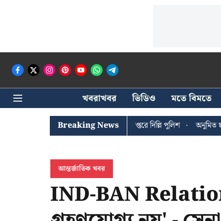
খবরাখবর
ভিডিও
মতে বিমতে
 ঘোষের খোঁজে সিপিআইএম সদর দপ্তরে দিল্লি পুলিশ
Breaking News
অনুমিত ছাড়া কোনও রা
আন্তর্জাতিক খবর
IND-BAN Relation:
গ্রহণযোগ্য নয়' - সেনা 