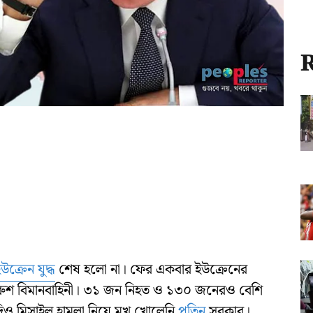
R
উক্রেন যুদ্ধ
শেষ হলো না। ফের একবার ইউক্রেনের
 রুশ বিমানবাহিনী। ৩১ জন নিহত ও ১৩০ জনেরও বেশি
িও মিসাইল হামলা নিয়ে মুখ খোলেনি
পুতিন
সরকার।