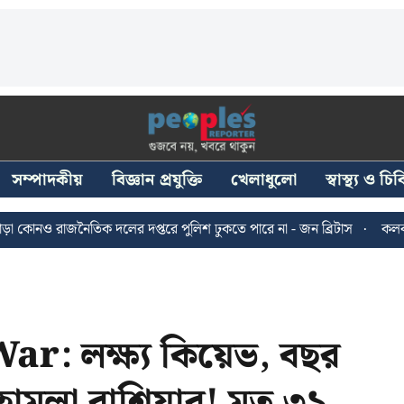
সম্পাদকীয়
বিজ্ঞান প্রযুক্তি
খেলাধুলো
স্বাস্থ্য ও চ
জনৈতিক দলের দপ্তরে পুলিশ ঢুকতে পারে না - জন ব্রিটাস
কলকাতায় ২৪ জুল
r: লক্ষ্য কিয়েভ, বছর
হামলা রাশিয়ার! মৃত ৩১,