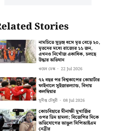
elated Stories
নামচিতে সুড়ঙ্গ ধসে মৃত বেড়ে ২০,
মৃতদের মধ্যে রাজ্যের ১১ জন,
এখনও নিখোঁজ একাধিক, চলছে
উদ্ধার অভিযান
ওয়েব ডেস্ক
22 Jul 2026
৭২ বছর পর বিশ্বকাপের কোয়ার্টার
ফাইনালে সুইজারল্যান্ড, বিদায়
কলম্বিয়ার
সুদীপ্ত চৌধুরী
08 Jul 2026
কোচবিহারে মীনাক্ষী মুখার্জির
ওপর ডিম হামলা; বিজেপির দিকে
অভিযোগের আঙুল সিপিআইএম
নেত্রীর