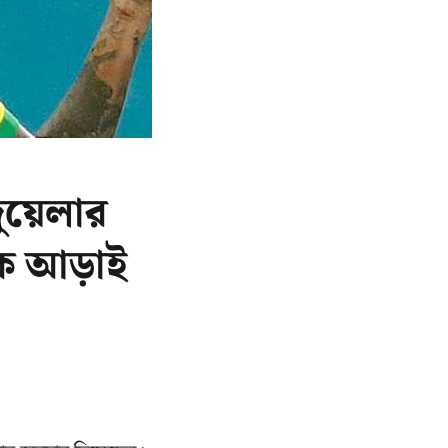
য়েলার
শকে আড়াই