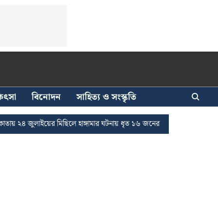
িকিৎসা
বিনোদন
সাহিত্য ও সংস্কৃতি
াইয়ের মিছিলে হাঙ্গামার ঘটনায় ধৃত ১৬ জনের জামিন
দুর্নীতি দমনে রাজ্যে 