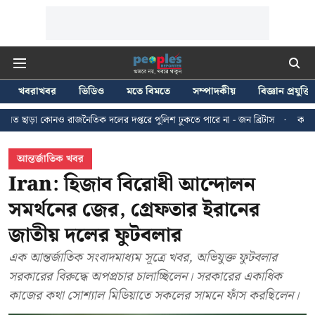
খবরাখবর
ভিডিও
মতে বিমতে
সম্পাদকীয়
বিজ্ঞান প্রযুক্তি
জনৈতিক দলের দপ্তরে পুলিশ ঢুকতে পারে না - জন ব্রিটাস
কলকাতায় ২৪ জুলাইয়ের ম
আন্তর্জাতিক খবর
Iran: হিজাব বিরোধী আন্দোলন
সমর্থনের জের, গ্রেফতার ইরানের
জাতীয় দলের ফুটবলার
এক আন্তর্জাতিক সংবাদমাধ্যম সূত্রে খবর, অভিযুক্ত ফুটবলার
সরকারের বিরুদ্ধে অপপ্রচার চালাচ্ছিলেন। সরকারের একাধিক
কাজের কথা সোশ্যাল মিডিয়াতে সকলের সামনে ফাঁস করছিলেন।