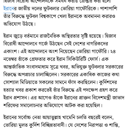
হিজাব বিরোধী আন্দোলনকে সমর্থন করায় গ্রেপ্তার করা হলো
ইরানে
র জাতীয় দলের ফুটবলার ভোরিয়া গাফৌরিকে। পাশাপাশি
তাঁর বিরুদ্ধে ফুটবল বিশ্বকাপে খেলা ইরানকে অবমাননা করারও
অভিযোগ উঠছে।
ইরান জুড়ে বর্তমানে রাজনৈতিক অস্থিরতার সৃষ্টি হয়েছে। হিজাব
বিরোধী আন্দোলনে গর্জে উঠছেন সেই দেশের নাগরিকদের
একাংশ। এই আন্দোলনে অংশ নিয়েছেন ভোরিয়া গাফৌরি। ২৪
নভেম্বর তাঁকে গ্রেফতার করে ইরান সিকিউরিটি ফোর্স। এক
আন্তর্জাতিক সংবাদমাধ্যম সূত্রে খবর, অভিযুক্ত ফুটবলার সরকারের
বিরুদ্ধে অপপ্রচার চালাচ্ছিলেন। সরকারের একাধিক কাজের কথা
সোশ্যাল মিডিয়াতে সকলের সামনে ফাঁস করছিলেন। কুর্দিশদের
হত্যার খবর প্রকাশ করতেই তাঁর বিরুদ্ধে এই পদক্ষেপ গ্রহণ করে
ইরান প্রশাসন। এর আগেও তাঁকে ইরানের প্রাক্তন বিদেশমন্ত্রী জাভাদ
শরিফের সমালোচনার অভিযোগে আটক করা হয়েছিল।
ইরানের সর্বোচ্চ নেতা আয়াতুল্লাহ খামেনি চলতি বছরেই বলেন,
ভোরিয়া মূলত কুর্দিশ বিচ্ছিন্নতাবাদী। যে দেশের নিরাপত্তা ও শান্তি,