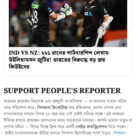
IND VS NZ: ২২১ রানের পার্টনারশিপ লেথাম-
উইলিয়ামসন জুটির! ভারতের বিরুদ্ধে বড় জয়
কিউইদের
SUPPORT PEOPLE'S REPORTER
ভারতের প্রয়োজন নিরপেক্ষ এবং প্রশ্নমুখী সাংবাদিকতা — যা আপনার সামনে সঠিক
খবর পরিবেশন করে।
পিপলস রিপোর্টার
তার প্রতিবেদক, কলাম লেখক এবং
সম্পাদকদের মাধ্যমে বিগত ১০ বছর ধরে সেই চেষ্টাই চালিয়ে যাচ্ছে। এই কাজকে
টিকিয়ে রাখতে প্রয়োজন আপনাদের মতো পাঠকদের সহায়তা। আপনি ভারতে থাকুন বা
দেশের বাইরে — নিচের লিঙ্কে ক্লিক করে একটি
পেইড সাবস্ক্রিপশন
নিতে পারেন।
স্বাধীন সংবাদমাধ্যমকে বাঁচিয়ে রাখতে পিপলস রিপোর্টারের পাশে দাঁড়ান।
পিপলস