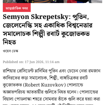
আন্তর্জাতিক খবর
Semyon Skrepetsky: পুতিন,
জেলেনেস্কি সহ একাধিক বিশ্বনেতার
সমালোচক শিল্পী রবার্ট কুজোভকভ
নিহত
ওয়েব ডেস্ক
Published on
:
17 Jun 2026, 11:14 am
রাশিয়ার প্রেসিডেন্ট ভ্লাদিমির পুতিন এবং চেচেন নেতা রমজান
কাদিরভের কড়া সমালোচক, শিল্পী, ব্যঙ্গচিত্রকর রবার্ট
কুজোভকভ (Robert Kuzovkov) পোল্যান্ডে
অজ্ঞাতপরিচয় আততায়ীর গুলিতে নিহত হলেন। পোল্যান্ডের
বিয়ালা পোডলাস্কা শহরে সোমবার তাঁকে গুলি করে হত্যা করা