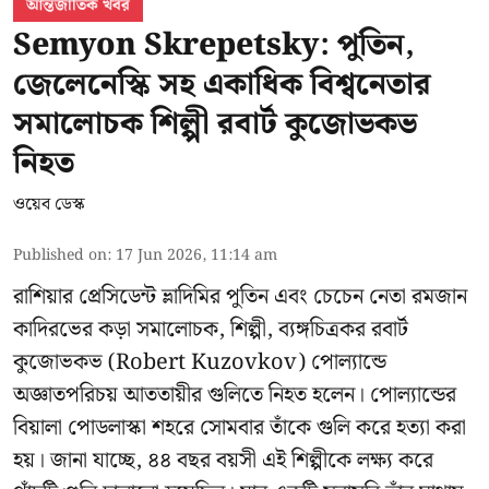
আন্তর্জাতিক খবর
Semyon Skrepetsky: পুতিন,
জেলেনেস্কি সহ একাধিক বিশ্বনেতার
সমালোচক শিল্পী রবার্ট কুজোভকভ
নিহত
ওয়েব ডেস্ক
Published on
:
17 Jun 2026, 11:14 am
রাশিয়ার প্রেসিডেন্ট ভ্লাদিমির পুতিন এবং চেচেন নেতা রমজান
কাদিরভের কড়া সমালোচক, শিল্পী, ব্যঙ্গচিত্রকর রবার্ট
কুজোভকভ (Robert Kuzovkov) পোল্যান্ডে
অজ্ঞাতপরিচয় আততায়ীর গুলিতে নিহত হলেন। পোল্যান্ডের
বিয়ালা পোডলাস্কা শহরে সোমবার তাঁকে গুলি করে হত্যা করা
হয়। জানা যাচ্ছে, ৪৪ বছর বয়সী এই শিল্পীকে লক্ষ্য করে