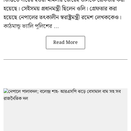
হয়েছে। সেইসময় প্রধানমন্ত্রী ছিলেন ওলি। গ্রেফতার করা
হয়েছে নেপালের তৎকালীন স্বরাষ্ট্রমন্ত্রী রমেশ লেখককেও।
কাঠমান্ডু ভ্যালি পুলিশের ...
Read More