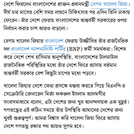
দেশে ফিরলেন বাংলাদেশের প্রাক্তন প্রধানমন্ত্রী
বেগম খালেদা জিয়া
।
দীর্ঘ চার মাসের বেশি সময় লন্ডনে চিকিৎসার পর এদিন তিনি ঢাকায়
ফেরেন। তাঁর দেশে ফেরায় বাংলাদেশের অন্তর্বর্তী সরকারের ওপর
নির্বাচন করার চাপ আরও বাড়লো।
বেগম খালেদা জিয়ার
বাংলাদেশ
ফেরায় উজ্জীবিত তাঁর রাজনৈতিক
দল
বাংলাদেশ ন্যাশনালিস্ট পার্টির
(BNP) কর্মী সমর্থকরা। বিশেষ
করে দেশে শেখ হাসিনার অনুপস্থিতি, বাংলাদেশের টালমাটাল
রাজনৈতিক পরিস্থিতির মধ্যে তাঁর দেশে ফিরে আসায় বর্তমান
অন্তর্বর্তী সরকার বেশ কিছুটা চাপের মধ্যে পড়বে।
খালেদা জিয়ার দেশে ফেরা প্রসঙ্গে মন্তব্য করতে গিয়ে বিএনপি-র
সেক্রেটারি জেনারেল মির্জা ফকরুল ইসলাম আলমগীর
সংবাদমাধ্যমে বলেন, এটা দেশের জন্য খুব আনন্দদায়ক এক মুহূর্ত।
গণতন্ত্রের এই কঠিন সময়ে তাঁর উপস্থিতি আমাদের দেশের জন্য
খুবই গুরুত্বপূর্ণ। আমরা বিশ্বাস করি খালেদা জিয়া ফিরে আসায়
দেশে গণতন্ত্র রক্ষার পথ আরও সুগম হবে।