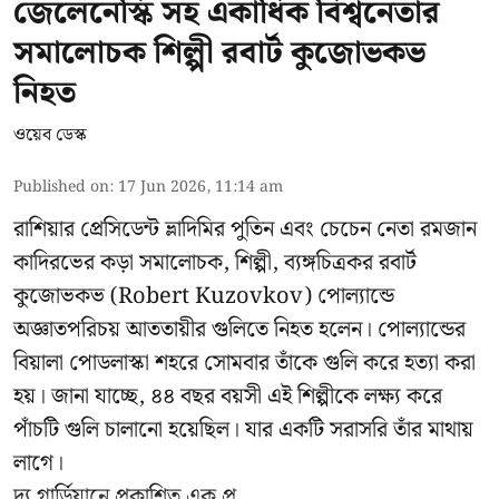
জেলেনেস্কি সহ একাধিক বিশ্বনেতার
সমালোচক শিল্পী রবার্ট কুজোভকভ
নিহত
ওয়েব ডেস্ক
Published on
:
17 Jun 2026, 11:14 am
রাশিয়ার প্রেসিডেন্ট ভ্লাদিমির পুতিন এবং চেচেন নেতা রমজান
কাদিরভের কড়া সমালোচক, শিল্পী, ব্যঙ্গচিত্রকর রবার্ট
কুজোভকভ (Robert Kuzovkov) পোল্যান্ডে
অজ্ঞাতপরিচয় আততায়ীর গুলিতে নিহত হলেন। পোল্যান্ডের
বিয়ালা পোডলাস্কা শহরে সোমবার তাঁকে গুলি করে হত্যা করা
হয়। জানা যাচ্ছে, ৪৪ বছর বয়সী এই শিল্পীকে লক্ষ্য করে
পাঁচটি গুলি চালানো হয়েছিল। যার একটি সরাসরি তাঁর মাথায়
লাগে।
দ্য গার্ডিয়ানে প্রকাশিত এক প্র ...