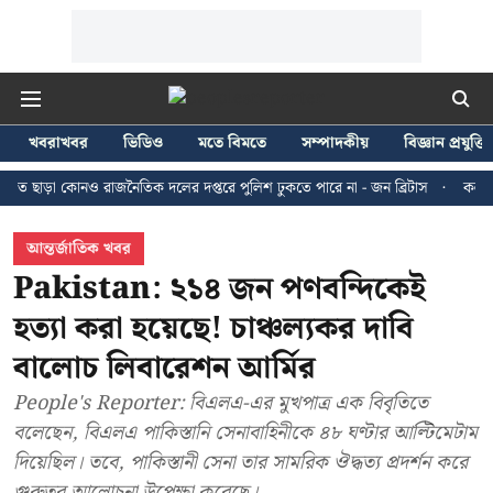
খবরাখবর
ভিডিও
মতে বিমতে
সম্পাদকীয়
বিজ্ঞান প্রযুক্তি
 কোনও রাজনৈতিক দলের দপ্তরে পুলিশ ঢুকতে পারে না - জন ব্রিটাস
কলকাতায় ২৪ জুল
আন্তর্জাতিক খবর
Pakistan: ২১৪ জন পণবন্দিকেই
হত্যা করা হয়েছে! চাঞ্চল্যকর দাবি
বালোচ লিবারেশন আর্মির
People's Reporter: বিএলএ-এর মুখপাত্র এক বিবৃতিতে
বলেছেন, বিএলএ পাকিস্তানি সেনাবাহিনীকে ৪৮ ঘণ্টার আল্টিমেটাম
দিয়েছিল। তবে, পাকিস্তানী সেনা তার সামরিক ঔদ্ধত্য প্রদর্শন করে
গুরুতর আলোচনা উপেক্ষা করেছে।