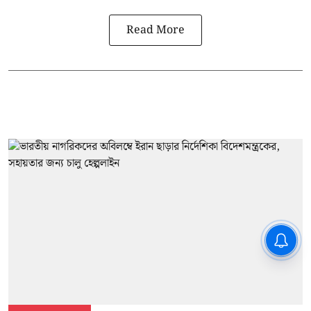
Read More
CPIM: ৬০ লক্ষ নাম বিবেচনাধীন রেখে
ভোট ঘোষণার প্রতিবাদ - আদালতের
দ্বারস্থ হবে সিপিআইএম