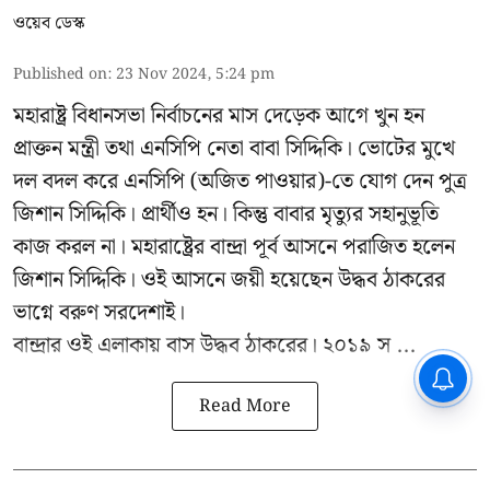
ওয়েব ডেস্ক
Published on
:
23 Nov 2024, 5:24 pm
মহারাষ্ট্র বিধানসভা নির্বাচনের মাস দেড়েক আগে খুন হন
প্রাক্তন মন্ত্রী তথা এনসিপি নেতা বাবা সিদ্দিকি। ভোটের মুখে
দল বদল করে এনসিপি (অজিত পাওয়ার)-তে যোগ দেন পুত্র
জিশান সিদ্দিকি। প্রার্থীও হন। কিন্তু বাবার মৃত্যুর সহানুভূতি
কাজ করল না। মহারাষ্ট্রের বান্দ্রা পূর্ব আসনে পরাজিত হলেন
জিশান সিদ্দিকি। ওই আসনে জয়ী হয়েছেন উদ্ধব ঠাকরের
ভাগ্নে বরুণ সরদেশাই।
বান্দ্রার ওই এলাকায় বাস উদ্ধব ঠাকরের। ২০১৯ স ...
CPIM: ৬০ লক্ষ নাম বিবেচনাধীন রেখে
ভোট ঘোষণার প্রতিবাদ - আদালতের
Read More
দ্বারস্থ হবে সিপিআইএম