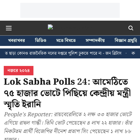
খবরাখবর
ভিডিও
মতে বিমতে
সম্পাদকীয়
বিজ্ঞান প্রযুক্তি
কোনও রাজনৈতিক দলের দপ্তরে পুলিশ ঢুকতে পারে না - জন ব্রিটাস
কলকাতায় ২৪ জুল
নজরে ২০২৪
Lok Sabha Polls 24: আমেঠিতে
৭৫ হাজার ভোটে পিছিয়ে কেন্দ্রীয় মন্ত্রী
স্মৃতি ইরানি
People's Reporter: রায়বেরেলিতে ২ লক্ষ ৩৩ হাজার ভোটে
এগিয়ে রাহুল গান্ধী। তিনি ভোট পেয়েছেন ৪ লাখ ২২ হাজার। তাঁর
নিকটতম প্রার্থী বিজেপির দীনেশ প্রতাপ সিং পেয়েছেন ১ লাখ ৮৮
হাজার।