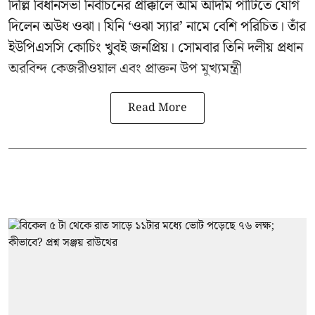
দিল্লি বিধানসভা নির্বাচনের প্রাক্কালে
আম আদমি পার্টিতে
যোগ
দিলেন অউধ ওঝা। যিনি ‘ওঝা স্যার’ নামে বেশি পরিচিত। তাঁর
ইউপিএসসি কোচিং খুবই জনপ্রিয়। সোমবার তিনি দলীয় প্রধান
অরবিন্দ কেজরীওয়াল
এবং প্রাক্তন উপ মুখ্যমন্ত্রী
Read More