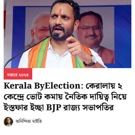
নজরে ২০২৪
Kerala ByElection: কেরালায় ২
কেন্দ্রে ভোট কমায় নৈতিক দায়িত্ব নিয়ে
ইস্তফার ইচ্ছা BJP রাজ্য সভাপতির
অনিন্দিতা মাইতি