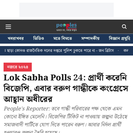
খবরাখবর
ভিডিও
মতে বিমতে
সম্পাদকীয়
বিজ্ঞান প্রযুক্তি
ৈতিক দলের দপ্তরে পুলিশ ঢুকতে পারে না - জন ব্রিটাস
কলকাতায় ২৪ জুলাইয়ের মিছ
নজরে ২০২৪
Lok Sabha Polls 24: প্রার্থী করেনি
বিজেপি, এবার বরুণ গান্ধীকে কংগ্রেসে
আহ্বান অধীরের
People's Reporter: তবে গান্ধী পরিবারের পক্ষ থেকে এমন
কোনো ইঙ্গিত মেলেনি। বিজেপির টিকিট না পাওয়ায় জল্পনা উঠেছে
সমাজবাদী পার্টিতে যোগ দিতে পারেন বরুণ। আবার নির্দল প্রার্থী
হওয়ারও জল্পনা তৈরি হয়েছে।