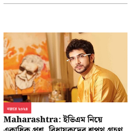
নজরে ২০২৪
Maharashtra: ইভিএম নিয়ে
একাধিক প্রশ্ন, বিধায়কদের শপথ গ্রহণ