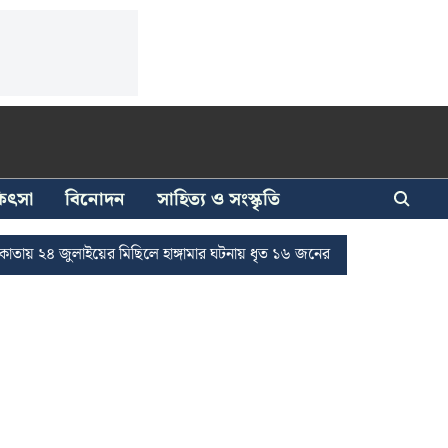
িকিৎসা
বিনোদন
সাহিত্য ও সংস্কৃতি
াইয়ের মিছিলে হাঙ্গামার ঘটনায় ধৃত ১৬ জনের জামিন
দুর্নীতি দমনে রাজ্যে 