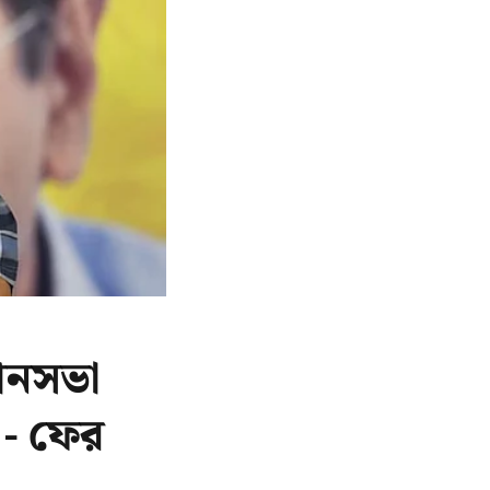
ানসভা
 - ফের