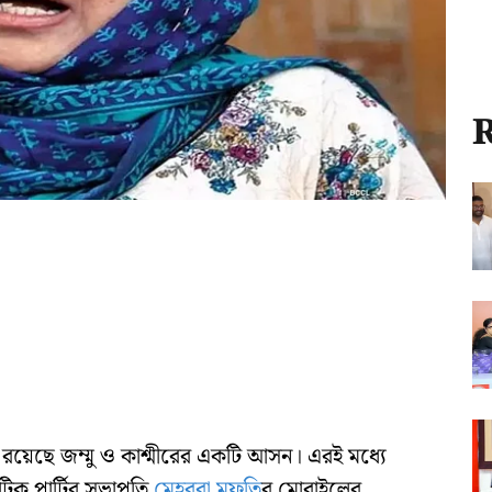
R
যে রয়েছে জম্মু ও কাশ্মীরের একটি আসন। এরই মধ্যে
্যাটিক পার্টির সভাপতি
মেহবুবা মুফতি
র মোবাইলের