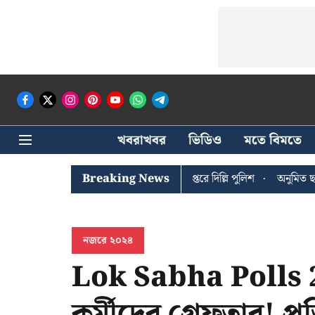
খবরাখবর
ভিডিও
মতে বিমতে
 ঘোষের খোঁজে সিপিআইএম সদর দপ্তরে দিল্লি পুলিশ
Breaking News
অনুমিত ছাড়া কোনও রা
নজরে ২০২৪
Lok Sabha Polls 2
কর্মীদের গ্রেফতার! প