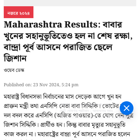
নজরে ২০২৪
Maharashtra Results: বাবার
খুনের সহানুভূতিতেও হল না শেষ রক্ষা,
বান্দ্রা পূর্ব আসনে পরাজিত ছেলে
জিশান
ওয়েব ডেস্ক
Published on
:
23 Nov 2024, 5:24 pm
মহারাষ্ট্র বিধানসভা নির্বাচনের মাস দেড়েক আগে খুন হন
প্রাক্তন মন্ত্রী তথা এনসিপি নেতা বাবা সিদ্দিকি। ভোটের মুখে
CPIM: ৬০ লক্ষ নাম বিবেচনাধীন রেখে
ভোট ঘোষণার প্রতিবাদ - আদালতের দ্বারস্থ
দল বদল করে এনসিপি (অজিত পাওয়ার)-তে যোগ দেন পুত্র
হবে সিপিআইএম
জিশান সিদ্দিকি। প্রার্থীও হন। কিন্তু বাবার মৃত্যুর সহানুভূতি
কাজ করল না। মহারাষ্ট্রের বান্দ্রা পূর্ব আসনে পরাজিত হলেন