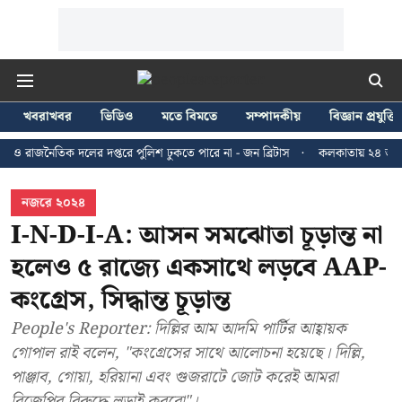
খবরাখবর
ভিডিও
মতে বিমতে
সম্পাদকীয়
বিজ্ঞান প্রযুক্তি
িক দলের দপ্তরে পুলিশ ঢুকতে পারে না - জন ব্রিটাস
কলকাতায় ২৪ জুলাইয়ের মিছিল
নজরে ২০২৪
I-N-D-I-A: আসন সমঝোতা চূড়ান্ত না
হলেও ৫ রাজ্যে একসাথে লড়বে AAP-
কংগ্রেস, সিদ্ধান্ত চূড়ান্ত
People's Reporter: দিল্লির আম আদমি পার্টির আহ্বায়ক
গোপাল রাই বলেন, "কংগ্রেসের সাথে আলোচনা হয়েছে। দিল্লি,
পাঞ্জাব, গোয়া, হরিয়ানা এবং গুজরাটে জোট করেই আমরা
বিজেপির বিরুদ্ধে লড়াই করবো"।