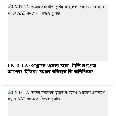
I-N-D-I-A: পাঞ্জাবে 'একলা চলো' নীতি কংগ্রেস-
আপের! 'ইন্ডিয়া' মঞ্চের ভবিষ্যত কি অনিশ্চিত?