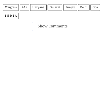
Congress
AAP
Haryana
Gujarat
Punjab
Delhi
Goa
I-N-D-I-A
Show Comments