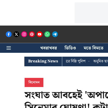
খবরাখবর
ভিডিও
মতে বিমতে
ঐশী ঘোষের খোঁজে সিপিআইএম সদর দপ্তরে দিল্লি পুলিশ
Breaking News
অনুমিত ছাড়া কোনও
বিনোদন
সংঘাত আবহেই 'অপারে
সিনেমার ঘোষণা! কটা