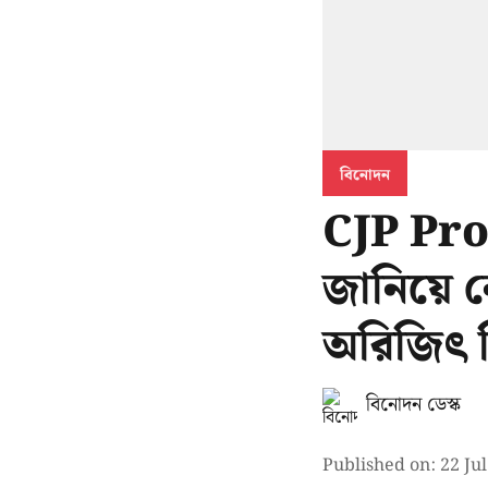
বিনোদন
CJP Prot
জানিয়ে ন
অরিজিৎ 
বিনোদন ডেস্ক
Published on
:
22 Ju