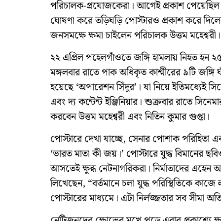
পরিচালক-প্রযোজকেরা। আগেই প্রকাশ পেয়েছিল 
ঘোষণা করে তড়িঘড়ি পোস্টারও প্রকাশ করে দিল
জনসমক্ষে ক্ষমা চাইলেন পরিচালক উত্তম মহেশ্বরী।
২২ এপ্রিল পহেলগাঁওতে জঙ্গি হামলায় নিহত হন ২৫ প
মঙ্গলবার রাতে পাক অধিকৃত কাশ্মীরের ৯টি জঙ্গি 
হয়েছে ‘অপারেশন সিঁদুর’। যা নিয়ে ইতিমধ্যেই সিন
এবং দ্য কন্টেন্ট ইঞ্জিনিয়ার। শুক্রবার রাতে সিনে
করবেন উত্তম মহেশ্বরী এবং নিতিন কুমার গুপ্তা।
পোস্টারে দেখা যাচ্ছে, সেনার পোশাক পরিহিতা এক
‘ভারত মাতা কী জয়।’ পোস্টারে যুদ্ধ বিমানের ছব
আসতেই ক্ষুব্ধ নেটনাগরিকরা। নির্মাতাদের এহেন আ
লিখেছেন, “বর্তমানে চলা যুদ্ধ পরিস্থিতিকে কাজ
পোস্টারের মাধ্যমে। এটা নির্লজ্জতার সব সীমা অ
নেটিজনদের ক্ষোভের মুখে পড়ে এবার প্রকাশ্যে ক্