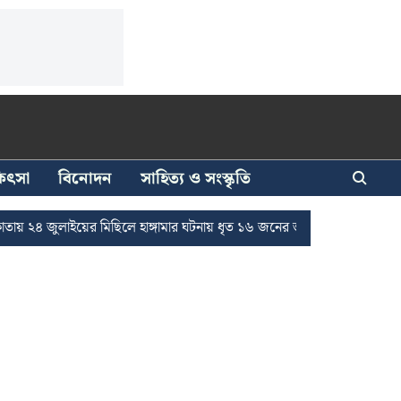
িকিৎসা
বিনোদন
সাহিত্য ও সংস্কৃতি
জুলাইয়ের মিছিলে হাঙ্গামার ঘটনায় ধৃত ১৬ জনের জামিন
দুর্নীতি দমনে রাজ