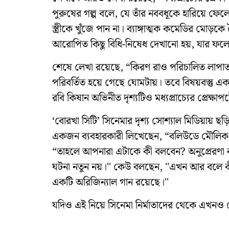
পুরুষের গল্প বলে, যে তাঁর নববধূকে হারিয়ে ফে
স্ত্রীকে খুঁজে পান না। ব্যাঙ্গাত্মক কমেডির মোড়
আরোপিত কিছু বিধি-নিষেধ দেখানো হয়, যার ফল
শেষে লেখা রয়েছে, “কিরণ রাও পরিচালিত লাপাত
পরিবর্তিত হয়ে গেছে ঘোমটায়। তবে বিষয়বস্তু 
রবি কিষান অভিনীত দৃশ্যটিও মধ্যপ্রাচ্যের প্রেক্ষ
‘বোরখা সিটি’ সিনেমার দৃশ্য সোশ্যাল মিডিয়ায় ছ
একজন ব্যবহারকারী লিখেছেন, “বলিউডে মৌলিক
“তাহলে আপনারা এটাকে কী বলবেন? অনুপ্রেরণা ন
ঘটনা নতুন নয়।'' কেউ বলছেন, ''এখন আর বলে ক
একটি অরিজিন্যাল গান রয়েছে।''
যদিও এই নিয়ে সিনেমা নির্মাতাদের থেকে এখনও ক