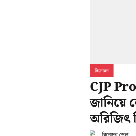
বিনোদন
CJP Prot
জানিয়ে ন
অরিজিৎ 
বিনোদন ডেস্ক