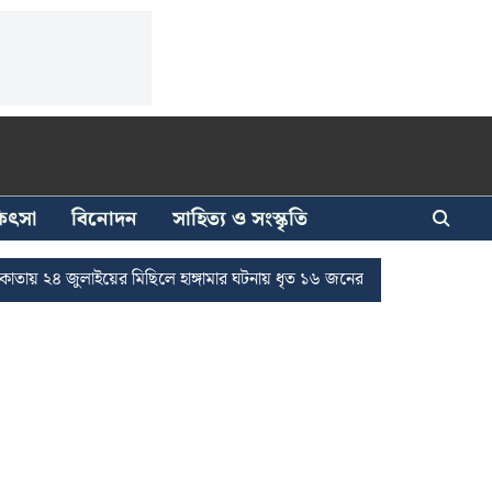
িকিৎসা
বিনোদন
সাহিত্য ও সংস্কৃতি
২৪ জুলাইয়ের মিছিলে হাঙ্গামার ঘটনায় ধৃত ১৬ জনের জামিন
দুর্নীতি দমনে র