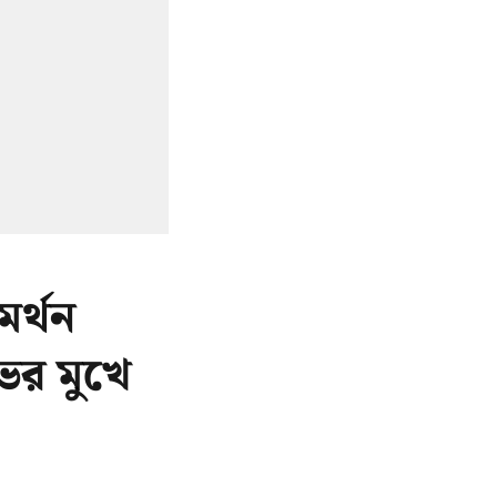
র্থন
ের মুখে