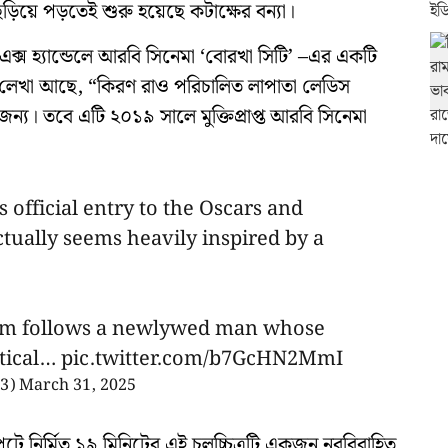
ড়িয়ে পড়তেই শুরু হয়েছে কটাক্ষের বন্যা।
্স হ্যান্ডেলে আরবি সিনেমা ‘বোরখা সিটি’ –এর একটি
 লেখা আছে, “কিরণ রাও পরিচালিত লাপাতা লেডিস
য। তবে এটি ২০১৯ সালে মুক্তিপ্রাপ্ত আরবি সিনেমা
s official entry to the Oscars and
ctually seems heavily inspired by a
film follows a newlywed man whose
ntical…
pic.twitter.com/b7GcHN2MmI
13)
March 31, 2025
াপটে নির্মিত ১৯ মিনিটের এই চলচ্চিত্রটি একজন নববিবাহিত