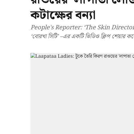
কটাক্ষের বন্যা
People's Reporter: ‘The Skin Director’ না
‘বোরখা সিটি’ –এর একটি ভিডিও ক্লিপ শেয়ার ক