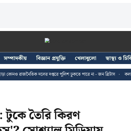
সম্পাদকীয়
বিজ্ঞান প্রযুক্তি
খেলাধুলো
স্বাস্থ্য ও চ
োনও রাজনৈতিক দলের দপ্তরে পুলিশ ঢুকতে পারে না - জন ব্রিটাস
কলকাতায় 
টুকে তৈরি কিরণ
িস'? সোশ্যাল মিডিয়ায়