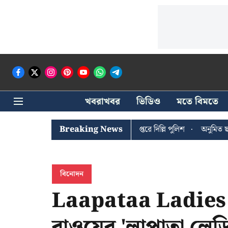
খবরাখবর
ভিডিও
মতে বিমতে
ঐশী ঘোষের খোঁজে সিপিআইএম সদর দপ্তরে দিল্লি পুলিশ
Breaking News
অনুমিত ছাড়া ক
বিনোদন
Laapataa Ladies: 
রাওয়ের 'লাপাতা লেড