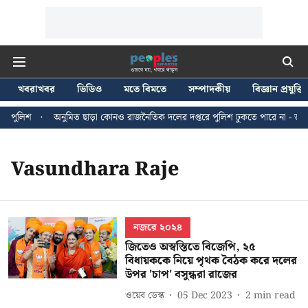
খবরাখবর
ভিডিও
মতে বিমতে
সম্পাদকীয়
বিজ্ঞান প্রযুক্তি
ি পুলিশ
অনুমিত ছাড়া কোনও রাজনৈতিক দলের দপ্তরে পুলিশ ঢুকতে পারে না - জন ব্
Vasundhara Raje
নজরে ২০২৪
জিতেও অস্বস্তিতে বিজেপি, ২৫
বিধায়ককে নিয়ে পৃথক বৈঠক করে দলের
উপর 'চাপ' বসুন্ধরা রাজের
ওয়েব ডেস্ক
05 Dec 2023
2
min read