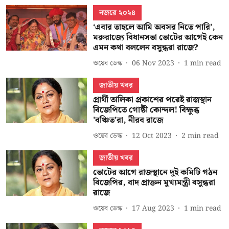
নজরে ২০২৪
‘এবার তাহলে আমি অবসর নিতে পারি’,
মরুরাজ্যে বিধানসভা ভোটের আগেই কেন
এমন কথা বললেন বসুন্ধরা রাজে?
ওয়েব ডেস্ক
06 Nov 2023
1
min read
জাতীয় খবর
প্রার্থী তালিকা প্রকাশের পরেই রাজস্থান
বিজেপিতে গোষ্ঠী কোন্দল! বিক্ষুব্ধ
'বঞ্চিত'রা, নীরব রাজে
ওয়েব ডেস্ক
12 Oct 2023
2
min read
জাতীয় খবর
ভোটের আগে রাজস্থানে দুই কমিটি গঠন
বিজেপির, বাদ প্রাক্তন মুখ্যমন্ত্রী বসুন্ধরা
রাজে
ওয়েব ডেস্ক
17 Aug 2023
1
min read