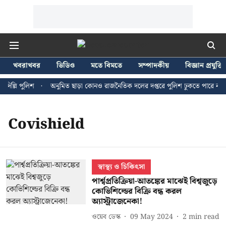
খবরাখবর
ভিডিও
মতে বিমতে
সম্পাদকীয়
বিজ্ঞান প্রযুক্তি
িল্লি পুলিশ
অনুমিত ছাড়া কোনও রাজনৈতিক দলের দপ্তরে পুলিশ ঢুকতে পারে না - জ
Covishield
স্বাস্থ্য ও চিকিৎসা
পার্শ্বপ্রতিক্রিয়া-আতঙ্কের মাঝেই বিশ্বজুড়ে
কোভিশিল্ডের বিক্রি বন্ধ করল
অ্যাস্ট্রাজেনেকা!
ওয়েব ডেস্ক
09 May 2024
2
min read