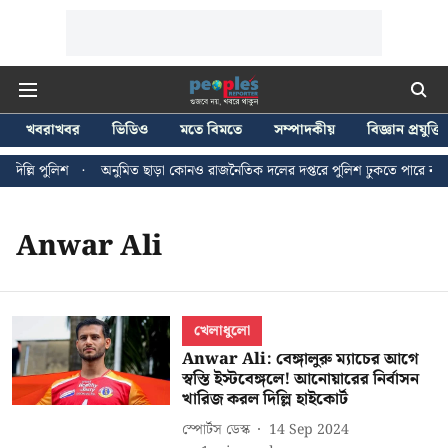
খবরাখবর
ভিডিও
মতে বিমতে
সম্পাদকীয়
বিজ্ঞান প্রযুক্তি
িল্লি পুলিশ
অনুমিত ছাড়া কোনও রাজনৈতিক দলের দপ্তরে পুলিশ ঢুকতে পারে না - জ
Anwar Ali
খেলাধুলো
Anwar Ali: বেঙ্গালুরু ম্যাচের আগে
স্বস্তি ইস্টবেঙ্গলে! আনোয়ারের নির্বাসন
খারিজ করল দিল্লি হাইকোর্ট
স্পোর্টস ডেস্ক
14 Sep 2024