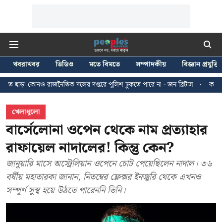
খবরাখবর
ভিডিও
মতে বিমতে
সম্পাদকীয়
বিজ্ঞান প্রযুক্তি
াজনৈতিক দলের দপ্তরে পুলিশ ঢুকতে পারে না - জন ব্রিটাস
কলকাতায় ২৪ জুলাইয়ের ম
খেলাধুলো
বার্সেলোনা ওপেন থেকে নাম প্রত্যাহার
রাফায়েল নাদালের! কিন্তু কেন?
জানুয়ারি মাসে অস্ট্রেলিয়ান ওপেনে চোট পেয়েছিলেন নাদাল। ৩৬
বর্ষীয় মহাতারকা জানান, নিতম্বের ফ্লেক্সর ইনজুরি থেকে এখনও
সম্পূর্ণ সুস্থ হয়ে উঠতে পারেননি তিনি।