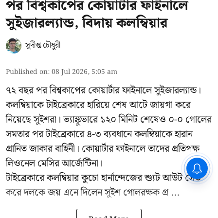
পর বিশ্বকাপের কোয়ার্টার ফাইনালে
সুইজারল্যান্ড, বিদায় কলম্বিয়ার
সুদীপ্ত চৌধুরী
Published on
:
08 Jul 2026, 5:05 am
৭২ বছর পর বিশ্বকাপের কোয়ার্টার ফাইনালে সুইজারল্যান্ড।
কলম্বিয়াকে টাইব্রেকারে হারিয়ে শেষ আটে জায়গা করে
নিয়েছে সুইশরা। ভ্যাঙ্কুভারে ১২০ মিনিট শেষেও ০-০ গোলের
সমতার পর টাইব্রেকারে ৪-৩ ব্যবধানে কলম্বিয়াকে হারান
গ্রানিত জাকার বাহিনী। কোয়ার্টার ফাইনালে তাদের প্রতিপক্ষ
লিওনেল মেসির আর্জেন্টিনা।
CPIM: ৬০ লক্ষ নাম বিবেচনাধীন রেখে
ভোট ঘোষণার প্রতিবাদ - আদালতের
টাইব্রেকারে কলম্বিয়ার কুচো হার্নান্দেজের শ্যুট আউট সেভ
দ্বারস্থ হবে সিপিআইএম
করে দলকে জয় এনে দিলেন সুইশ গোলরক্ষক গ্র ...