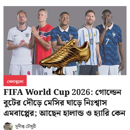
খেলাধুলো
FIFA World Cup 2026: গোল্ডেন
বুটের দৌড়ে মেসির ঘাড়ে নিঃশ্বাস
এমবাপ্পের; আছেন হালান্ড ও হ্যারি কেন
সুদীপ্ত চৌধুরী