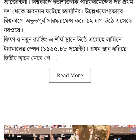
আর্জেন্টিনা। বিশ্বকাপে হতাশাজনক পারফরমেন্সের পর প্রথম
দশ থেকে অবনমন ঘটেছে জার্মানির। উল্লেখযোগ্যভাবে
বিশ্বকাপে অভূতপূর্ব পারফরমেন্স করে ১২ ধাপ উঠে এসেছে
নরওয়ে।
ফিফা-র নতুন র‍্যাঙ্কিং-এ শীর্ষ স্থানে উঠে এসেছে লামিনে
ইয়ামালের স্পেন (১৯৯৫.৮৮ পয়েন্ট)। প্রথম স্থান হারিয়ে
দ্বিতীয় স্থানে নেমে গে ...
Read More