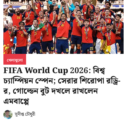
খেলাধুলো
FIFA World Cup 2026: বিশ্ব
চ্যাম্পিয়ন স্পেন; সেরার শিরোপা রড্রি-
র, গোল্ডেন বুট দখলে রাখলেন
এমবাপ্পে
সুদীপ্ত চৌধুরী