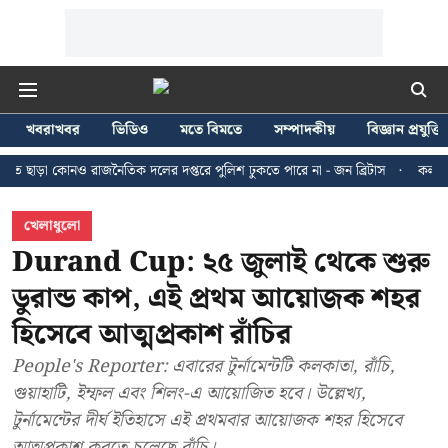
খবরাখবর
ভিডিও
মতে বিমতে
সম্পাদকীয়
বিজ্ঞান প্রযুক্তি
কোনও রাজনৈতিক দলের দপ্তরে পুলিশ ঢুকতে পারে না - জন ব্রিটাস
কলকাতায় ২৪ জুলা
খেলাধুলো
Durand Cup: ২৫ জুলাই থেকে শুরু
ডুরান্ড কাপ, এই প্রথম আয়োজক শহর
হিসেবে আত্মপ্রকাশ রাঁচির
People's Reporter: এবারের টুর্নামেন্টটি কলকাতা, রাঁচি,
গুয়াহাটি, ইম্ফল এবং শিলং-এ আয়োজিত হবে। উল্লেখ্য,
টুর্নামেন্টের দীর্ঘ ইতিহাসে এই প্রথমবার আয়োজক শহর হিসেবে
আত্মপ্রকাশ করতে চলেছে রাঁচি।