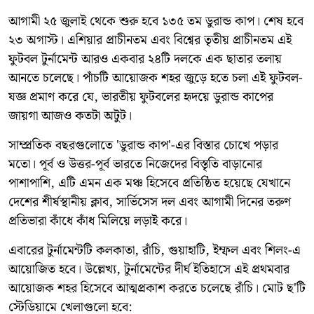
আগামী ২৫ জুলাই থেকে শুরু হবে ১৩৫ তম ডুরান্ড কাপ। শেষ হবে
২৩ অগাস্ট। এশিয়ার প্রাচীনতম এবং বিশ্বের তৃতীয় প্রাচীনতম এই
ফুটবল টুর্নামেন্ট আরও একবার ২৪টি দলকে এক ছাতার তলায়
আনতে চলেছে। পাঁচটি আয়োজক শহর জুড়ে হতে চলা এই ফুটবল-
যজ্ঞ প্রমাণ করে যে, ভারতীয় ফুটবলের হৃদয়ে ডুরান্ড কাপের
জায়গা আজও কতটা অটুট।
সাম্প্রতিক বছরগুলোতে 'ডুরান্ড কাপ'-এর বিস্তার চোখে পড়ার
মতো। পূর্ব ও উত্তর-পূর্ব ভারতে নিজেদের বিস্তৃতি বাড়ানোর
পাশাপাশি, এটি এমন এক মঞ্চ হিসেবে প্রতিষ্ঠিত হয়েছে যেখানে
দেশের শীর্ষস্থানীয় ক্লাব, সার্ভিসেস দল এবং আগামী দিনের তরুণ
প্রতিভারা কাঁধে কাঁধ মিলিয়ে লড়াই করে।
এবারের টুর্নামেন্টটি কলকাতা, রাঁচি, গুয়াহাটি, ইম্ফল এবং শিলং-এ
আয়োজিত হবে। উল্লেখ্য, টুর্নামেন্টের দীর্ঘ ইতিহাসে এই প্রথমবার
আয়োজক শহর হিসেবে আত্মপ্রকাশ করতে চলেছে রাঁচি। মোট ছ'টি
স্টেডিয়ামে খেলাগুলো হবে: