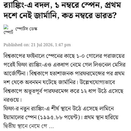
র‍্যাঙ্কিং-এ বদল, ১ নম্বরে স্পেন, প্রথম
দশে নেই জার্মানি, কত নম্বরে ভারত?
স্পোর্টস ডেস্ক
Published on
:
21 Jul 2026, 1:47 pm
বিশ্বকাপের ফাইনালে স্পেনের কাছে ১-০ গোলের পরাজয়ের
পরেই ফিফা র‍্যাঙ্কিং-এও একধাপ নেমে গেল লিওনেল মেসির
আর্জেন্টিনা। বিশ্বকাপে হতাশাজনক পারফরমেন্সের পর প্রথম
দশ থেকে অবনমন ঘটেছে জার্মানির। উল্লেখযোগ্যভাবে
বিশ্বকাপে অভূতপূর্ব পারফরমেন্স করে ১২ ধাপ উঠে এসেছে
নরওয়ে।
ফিফা-র নতুন র‍্যাঙ্কিং-এ শীর্ষ স্থানে উঠে এসেছে লামিনে
ইয়ামালের স্পেন (১৯৯৫.৮৮ পয়েন্ট)। প্রথম স্থান হারিয়ে
দ্বিতীয় স্থানে নেমে গে ...