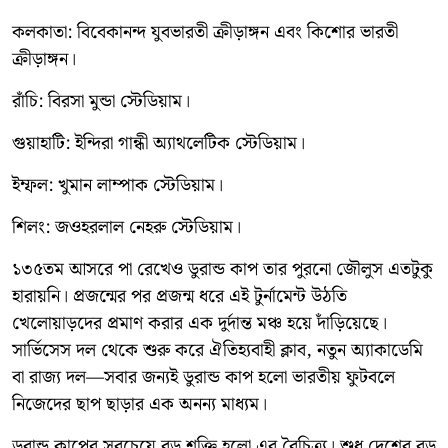
কলকাতা: বিবেকানন্দ যুবভারতী ক্রীড়াঙ্গন এবং কিশোর ভারতী
ক্রীড়াঙ্গন।
রাঁচি: বিরসা মুন্ডা স্টেডিয়াম।
গুয়াহাটি: ইন্দিরা গান্ধী অ্যাথলেটিক স্টেডিয়াম।
ইম্ফল: খুমান লাম্পাক স্টেডিয়াম।
শিলং: জওহরলাল নেহরু স্টেডিয়াম।
১৩৫তম আসরে পা রেখেও ডুরান্ড কাপ তার পুরনো জৌলুস এতটুকু
হারায়নি। প্রজন্মের পর প্রজন্ম ধরে এই টুর্নামেন্ট উঠতি
খেলোয়াড়দের প্রমাণ করার এক দুর্দান্ত মঞ্চ হয়ে দাঁড়িয়েছে।
সার্ভিসেস দল থেকে শুরু করে ঐতিহ্যবাহী ক্লাব, নতুন অ্যাকাডেমি
বা রাজ্য দল—সবার জন্যই ডুরান্ড কাপ হলো ভারতীয় ফুটবলে
নিজেদের ছাপ ছাড়ার এক অনন্য মাধ্যম।
ডুরান্ড কাপের সবচেয়ে বড় শক্তি হলো এর বৈচিত্র্য। শুধু দেশের বড়