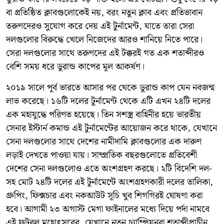
বা প্রতিষ্ঠিত ক্লাবগুলোকেই নয়, বরং নতুন ক্লাব এবং প্রতিভাবান
তরুণদেরও সুযোগ করে দেয় এই টুর্নামেন্ট, যাতে তারা সেরা
দলগুলোর বিরুদ্ধে খেলে নিজেদের আরও শানিয়ে নিতে পারে।
সেরা দলগুলোর সাথে তরুণদের এই টক্করই গত এক শতাব্দীরও
বেশি সময় ধরে ডুরান্ড কাপের মূল আকর্ষণ।
২০১৯ সালে পূর্ব ভারতে আসার পর থেকে ডুরান্ড কাপ যেন নবজন্ম
লাভ করেছে। ১৬টি দলের টুর্নামেন্ট থেকে এটি এখন ২৪টি দলের
এক মহাযুদ্ধে পরিণত হয়েছে। তিন সশস্ত্র বাহিনীর হয়ে ভারতীয়
সেনার ইস্টার্ন কমান্ড এই টুর্নামেন্টের আয়োজন করে থাকে, যেখানে
সেনা দলগুলোর সাথে দেশের নামীদামি ক্লাবগুলোর এক দারুণ
লড়াই দেখতে পাওয়া যায়। সাম্প্রতিক বছরগুলোতে প্রতিবেশী
দেশের সেনা দলগুলোও এতে অংশগ্রহণ করছে। ২টি বিদেশি দল-
সহ মোট ২৪টি দলের এই টুর্নামেন্টে অংশগ্রহণকারী দলের তালিকা,
গ্রুপিং, ফিক্সচার এবং নকআউট সূচি খুব শিগগিরই ঘোষণা করা
হবে। আগামী ২৩ অগাস্ট মেগা ফাইনালের মধ্যে দিয়ে পর্দা নামবে
এই ফুটবল মহোৎসবের, যেখানে নতুন চ্যাম্পিয়নরা শতাব্দীপ্রাচীন