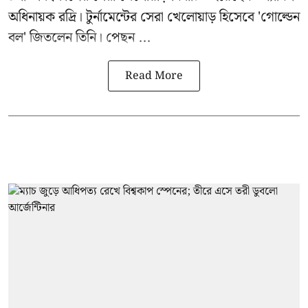
অধিনায়ক রদ্রি। টুর্নামেন্টের সেরা খেলোয়াড় হিসেবে 'গোল্ডেন
বল' জিতলেন তিনি। পেছন ...
Read More