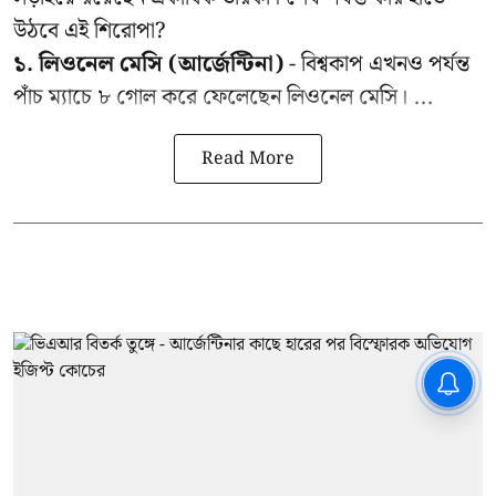
উঠবে এই শিরোপা?
১. লিওনেল মেসি (আর্জেন্টিনা)
- বিশ্বকাপ এখনও পর্যন্ত
পাঁচ ম্যাচে ৮ গোল করে ফেলেছেন লিওনেল মেসি। ...
Read More
CPIM: ৬০ লক্ষ নাম বিবেচনাধীন রেখে
ভোট ঘোষণার প্রতিবাদ - আদালতের
দ্বারস্থ হবে সিপিআইএম