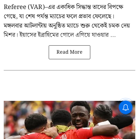
Referee (VAR)–এর একাধিক সিদ্ধান্ত তাদের বিপক্ষে
গেছে, যা শেষ পর্যন্ত ম্যাচের ফলে প্রভাব ফেলেছে।
মঙ্গলবার আটলান্টায় অনুষ্ঠিত ম্যাচে শুরু থেকেই চমক দেয়
মিশর। ইয়াসের ইব্রাহিমের গোলে এগিয়ে যাওয়ার ...
Read More
CPIM: ৬০ লক্ষ নাম বিবেচনাধীন রেখে
ভোট ঘোষণার প্রতিবাদ - আদালতের
দ্বারস্থ হবে সিপিআইএম