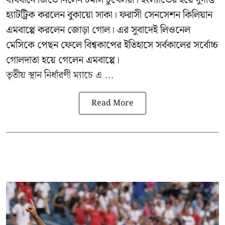
ব্যবধানে জিতে নিলেন টমাস টুখেলরা। ইংল্যান্ডের হয়ে দুর্দান্ত
হ্যাটট্রিক করলেন বুকায়ো সাকা। ফরাসী সেনসেশন কিলিয়ান
এমবাপ্পে করলেন জোড়া গোল। এর সুবাদেই লিওনেল
মেসিকে পেছন ফেলে বিশ্বকাপের ইতিহাসে সর্বকালের সর্বোচ্চ
গোলদাতা হয়ে গেলেন এমবাপ্পে।
তৃতীয় স্থান নির্ধারণী ম্যাচে এ ...
Read More