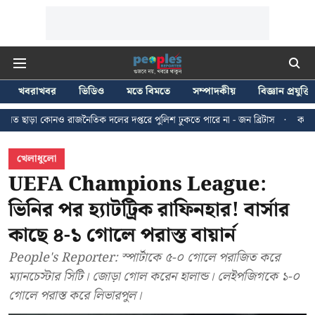
খবরাখবর
ভিডিও
মতে বিমতে
সম্পাদকীয়
বিজ্ঞান প্রযুক্তি
নৈতিক দলের দপ্তরে পুলিশ ঢুকতে পারে না - জন ব্রিটাস
কলকাতায় ২৪ জুলাইয়ের মি
খেলাধুলো
UEFA Champions League:
ভিনির পর হ্যাটট্রিক রাফিনহার! বার্সার
কাছে ৪-১ গোলে পরাস্ত বায়ার্ন
People's Reporter: স্পার্টাকে ৫-০ গোলে পরাজিত করে
ম্যানচেস্টার সিটি। জোড়া গোল করেন হালান্ড। লেইপজিগকে ১-০
গোলে পরাস্ত করে লিভারপুল।