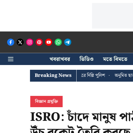
খবরাখবর
ভিডিও
মতে বিমতে
 ঘোষের খোঁজে সিপিআইএম সদর দপ্তরে দিল্লি পুলিশ
Breaking News
অনুমিত ছাড়া কোনও রাজ
বিজ্ঞান প্রযুক্তি
ISRO: চাঁদে মানুষ পাঠ
উঁচু রকেট তৈরি করছ