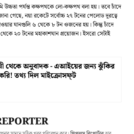
 উচ্চতা পর্যন্ত কক্ষপথকে লো-কক্ষপথ বলা হয়। তবে চাঁদে
ানা গেছে, নয়া রকেটে সর্বোচ্চ ২৭ টনের পেলোড দূরত্বে
াওয়ার যানগুলি ৬ থেকে ৮ টন ওজনের হয়। কিন্তু চাঁদে
৮ থেকে ২০ টনের মহাকাশযান প্রয়োজন। ইসরো সেটাই
ী থেকে অনুবাদক - এআইয়ের জন্য ঝুঁকির
াকরি! তথ্য দিল মাইক্রোসফ্‌ট
REPORTER
যা আপনার সামনে সঠিক খবর পরিবেশন করে।
পিপলস রিপোর্টার
তার