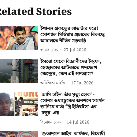
elated Stories
ইথানল প্রকল্পের লাভ তাঁর ঘরে!
সোশ্যাল মিডিয়ায় প্রচারের বিরুদ্ধে
আদালতে নীতিন গড়কড়ি
ওয়েব ডেস্ক
27 Jul 2026
ইসরো থেকে বিজ্ঞানীদের ইস্তফা,
স্বেচ্ছাবসর আটকাতে পদক্ষেপ
কেন্দ্রের, কেন এই পদত্যাগ?
অনিন্দিতা মাইতি
17 Jul 2026
'আমি চাইনা তাঁর মৃত্যু হোক' -
সোনম ওয়াংচুকের অনশনে সমর্থন
জানিয়ে বার্তা 'থ্রি ইডিয়টস'-এর
'চতুর'-এর
বিনোদন ডেস্ক
14 Jul 2026
‘গুন্ডাদমন আইন’ কার্যকর, বিরোধী