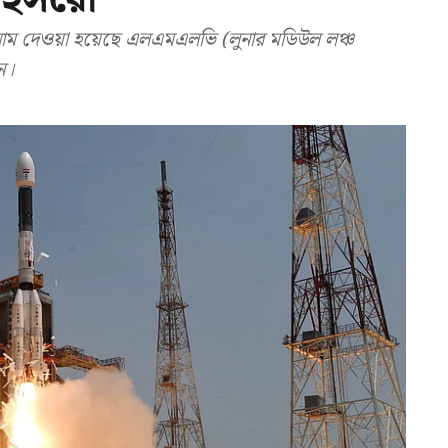
ম দেওয়া হয়েছে এলএমএলভি (লুনার মডিউল লঞ্চ
ন।