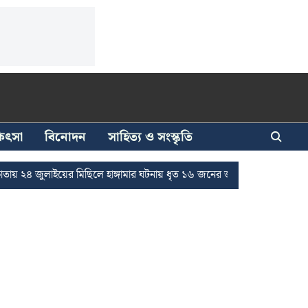
িকিৎসা
বিনোদন
সাহিত্য ও সংস্কৃতি
াইয়ের মিছিলে হাঙ্গামার ঘটনায় ধৃত ১৬ জনের জামিন
দুর্নীতি দমনে রাজ্যে চ