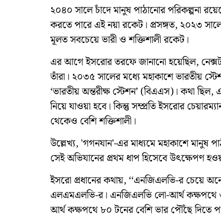
২০৪০ সালে চাঁদে মানুষ পাঠানোর পরিকল্পনা রয়ে
করতে পারে এই নয়া রকেট। প্রসঙ্গত, ২০২৩ সালে
মূলত সবচেয়ে ভারী ও শক্তিশালী রকেট।
এর আগে ইসরোর তরফে জানানো হয়েছিল, নেক্সট
তাঁরা। ২০৩৫ সালের মধ্যে মহাকাশে ভারতীয় স্টে
‘ভারতীয় অন্তরীক্ষ স্টেশন’ (বিএএস)। কথা ছিল
নিয়ে যাওয়া হবে। কিন্তু সম্প্রতি ইসরোর চেয়ারম্
থেকেও বেশি শক্তিশালী।
উল্লেখ্য, 'গগনযান'-এর মাধ্যমে মহাকাশে মানুষ
সেই অভিযানের প্রথম ধাপ হিসেবে উৎক্ষেপণ হও
ইসরো প্রধানের কথায়, ‘‘এনজিএলভি-র চেয়ে অন
এলএমএলভি-র। এনজিএলভি লো-আর্থ কক্ষপথে ৩০
আর্থ কক্ষপথে ৮০ টনের বেশি ভার পৌঁছে দিতে প