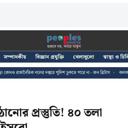
সম্পাদকীয়
বিজ্ঞান প্রযুক্তি
খেলাধুলো
স্বাস্থ্য ও চ
নৈতিক দলের দপ্তরে পুলিশ ঢুকতে পারে না - জন ব্রিটাস
কলকাতায় ২৪ জুল
ানোর প্রস্তুতি! ৪০ তলা
ে ইসরো