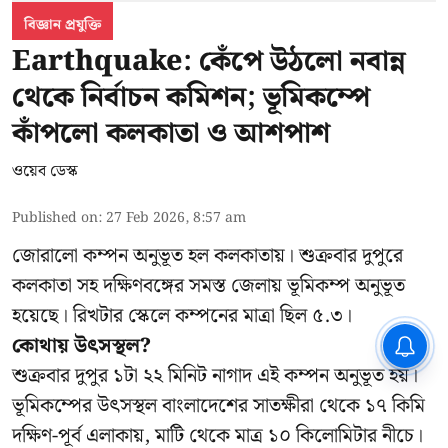
বিজ্ঞান প্রযুক্তি
Earthquake: কেঁপে উঠলো নবান্ন
থেকে নির্বাচন কমিশন; ভূমিকম্পে
কাঁপলো কলকাতা ও আশপাশ
ওয়েব ডেস্ক
Published on
:
27 Feb 2026, 8:57 am
জোরালো কম্পন অনুভূত হল কলকাতায়। শুক্রবার দুপুরে
কলকাতা সহ দক্ষিণবঙ্গের সমস্ত জেলায় ভূমিকম্প অনুভূত
হয়েছে। রিখটার স্কেলে কম্পনের মাত্রা ছিল ৫.৩।
CPIM: ৬০ লক্ষ নাম বিবেচনাধীন রেখে
কোথায় উৎসস্থল?
ভোট ঘোষণার প্রতিবাদ - আদালতের
শুক্রবার দুপুর ১টা ২২ মিনিট নাগাদ এই কম্পন অনুভূত হয়।
দ্বারস্থ হবে সিপিআইএম
ভূমিকম্পের উৎসস্থল বাংলাদেশের সাতক্ষীরা থেকে ১৭ কিমি
দক্ষিণ-পূর্ব এলাকায়, মাটি থেকে মাত্র ১০ কিলোমিটার নীচে।