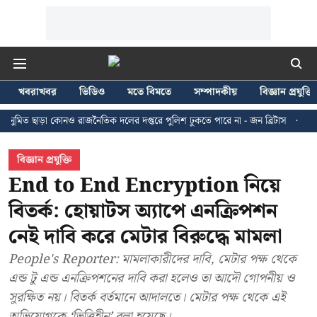
খবরাখবর
ভিডিও
মতে বিমতে
সম্পাদকীয়
বিজ্ঞান প্রযুক্তি
ড়া কোনও রাজনৈতিক দলের দপ্তরে পুলিশ ঢুকতে পারে না - জন ব্রিটাস
কলকাতায় ২৪ 
বিজ্ঞান প্রযুক্তি
End to End Encryption নিয়ে
বিতর্ক: হোয়াটস অ্যাপে এনক্রিপশন
নেই দাবি করে মেটার বিরুদ্ধে মামলা
People's Reporter: মামলাকারীদের দাবি, মেটার পক্ষ থেকে
এন্ড টু এন্ড এনক্রিপশনের দাবি করা হলেও তা আদৌ গোপনীয় ও
সুরক্ষিত নয়। বিতর্ক বর্তমানে আদালতে। মেটার পক্ষ থেকে এই
অভিযোগকে ‘ভিত্তিহীন’ বলা হয়েছে।