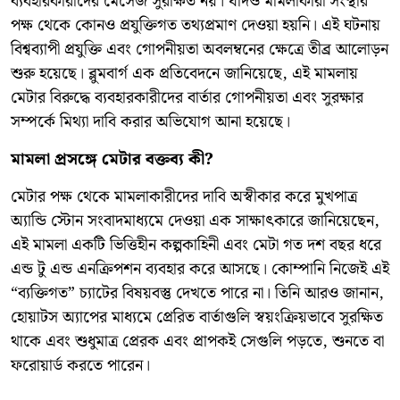
ব্যবহারকারীদের মেসেজ সুরক্ষিত নয়। যদিও মামলাকারী সংস্থার
পক্ষ থেকে কোনও প্রযুক্তিগত তথ্যপ্রমাণ দেওয়া হয়নি। এই ঘটনায়
বিশ্বব্যাপী প্রযুক্তি এবং গোপনীয়তা অবলম্বনের ক্ষেত্রে তীব্র আলোড়ন
শুরু হয়েছে। ব্লুমবার্গ এক প্রতিবেদনে জানিয়েছে, এই মামলায়
মেটার বিরুদ্ধে ব্যবহারকারীদের বার্তার গোপনীয়তা এবং সুরক্ষার
সম্পর্কে মিথ্যা দাবি করার অভিযোগ আনা হয়েছে।
মামলা প্রসঙ্গে মেটার বক্তব্য কী?
মেটার পক্ষ থেকে মামলাকারীদের দাবি অস্বীকার করে মুখপাত্র
অ্যান্ডি স্টোন সংবাদমাধ্যমে দেওয়া এক সাক্ষাৎকারে জানিয়েছেন,
এই মামলা একটি ভিত্তিহীন কল্পকাহিনী এবং মেটা গত দশ বছর ধরে
এন্ড টু এন্ড এনক্রিপশন ব্যবহার করে আসছে। কোম্পানি নিজেই এই
“ব্যক্তিগত” চ্যাটের বিষয়বস্তু দেখতে পারে না। তিনি আরও জানান,
হোয়াটস অ্যাপের মাধ্যমে প্রেরিত বার্তাগুলি স্বয়ংক্রিয়ভাবে সুরক্ষিত
থাকে এবং শুধুমাত্র প্রেরক এবং প্রাপকই সেগুলি পড়তে, শুনতে বা
ফরোয়ার্ড করতে পারেন।