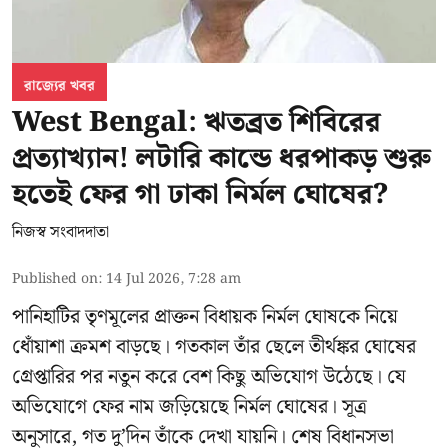
রাজ্যের খবর
West Bengal: ঋতব্রত শিবিরের
প্রত্যাখ্যান! লটারি কান্ডে ধরপাকড় শুরু
হতেই ফের গা ঢাকা নির্মল ঘোষের?
নিজস্ব সংবাদদাতা
Published on
:
14 Jul 2026, 7:28 am
পানিহাটির তৃণমূলের প্রাক্তন বিধায়ক নির্মল ঘোষকে নিয়ে
ধোঁয়াশা ক্রমশ বাড়ছে। গতকাল তাঁর ছেলে তীর্থঙ্কর ঘোষের
গ্রেপ্তারির পর নতুন করে বেশ কিছু অভিযোগ উঠেছে। যে
অভিযোগে ফের নাম জড়িয়েছে নির্মল ঘোষের। সূত্র
অনুসারে, গত দু’দিন তাঁকে দেখা যায়নি। শেষ বিধানসভা