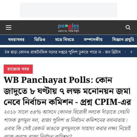
খবরাখবর
ভিডিও
মতে বিমতে
সম্পাদকীয়
বিজ্ঞান প্রযুক্তি
জনৈতিক দলের দপ্তরে পুলিশ ঢুকতে পারে না - জন ব্রিটাস
কলকাতায় ২৪ জুলাইয়ের ম
রাজ্যের খবর
WB Panchayat Polls: কোন
জাদুতে ৮ ঘণ্টায় ৭ লক্ষ মনোনয়ন জমা
নেবে নির্বাচন কমিশন - প্রশ্ন CPIM-এর
২০১৮ সালে ৩৪% আসনে কোনও বিরোধী দলকে দাঁড়াতে দেয়নি
শাসক তৃণমূল দল, রাজ্য পুলিশ ও নির্বাচন কমিশনের বদান্যতায়।
এবার কি সেই রেকর্ড ভাঙতে তৃণমূলকে সাহায্য করার লক্ষ্য নিয়েই
কাজ করছে রাজ্য নির্বাচন কমিশন?