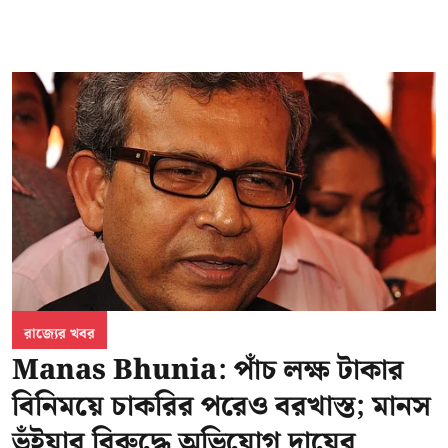
রাজ্যের খবর
Manas Bhunia: পাঁচ লক্ষ টাকার
বিনিময়ে চাকরির পরেও বরখাস্ত; মানস
ভুঁইয়ার বিরুদ্ধে অভিযোগ দায়ের