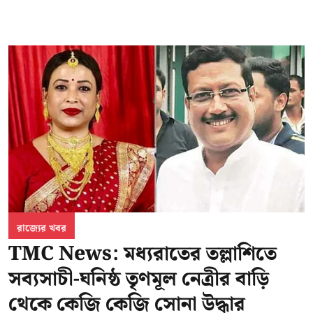
রাজ্যের খবর
TMC News: মধ্যরাতের তল্লাশিতে
সব্যসাচী-ঘনিষ্ঠ তৃণমূল নেত্রীর বাড়ি
থেকে কেজি কেজি সোনা উদ্ধার