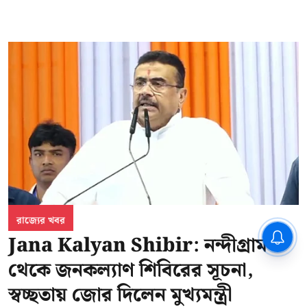
রাজ্যের খবর
CPIM: ৬০ লক্ষ নাম বিবেচনাধীন রেখে
Jana Kalyan Shibir: নন্দীগ্রাম
ভোট ঘোষণার প্রতিবাদ - আদালতের
দ্বারস্থ হবে সিপিআইএম
থেকে জনকল্যাণ শিবিরের সূচনা,
স্বচ্ছতায় জোর দিলেন মুখ্যমন্ত্রী