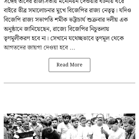
সঙ্গেই তাঁদের রাজ্যসভায় মনোনয়ন দেওয়ার ঘটনায় ঘরে
বাইরে তীব্র সমালোচনার মুখে বিজেপির রাজ্য নেতৃত্ব। যদিও
বিজেপি রাজ্য সভাপতি শমীক ভট্টাচার্য
শুক্রবার দলীয় এক
অনুষ্ঠানে জানিয়েছেন, রাজ্যে বিজেপির নিচুতলায়
তৃণমূলীকরণ হবে না। সেখানে যথেচ্ছভাবে তৃণমূল থেকে
আগতদের জায়গা দেওয়া হবে ...
Read More