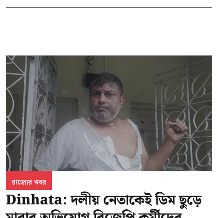
রাজ্যের খবর
Dinhata: দলীয় নেতাকেই ডিম ছুড়ে
মারার অভিযোগ বিজেপি কর্মীদের