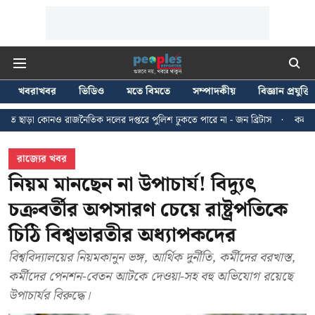
খবরাখবর
ভিডিও
মতে বিমতে
সম্পাদকীয়
বিজ্ঞান প্রযুক্তি
জনৈতিক দলের দপ্তরে পুলিশ ঢুকতে পারে না - জন ব্রিটাস
কলকাতায় ২৪ জুলাইয়ের ম
রাজ্যের খবর
নিয়ম মানছেন না উপাচার্য! বিদ্যুৎ
চক্রবর্তীর অপসারণ চেয়ে রাষ্ট্রপতিকে
চিঠি বিশ্বভারতীর অধ্যাপকদের
বিশ্ববিদ্যালয়ের নিয়মকানুন ভঙ্গ, আর্থিক দুর্নীতি, কর্মীদের বরখাস্ত,
কর্মীদের পেনশন-বেতন আটকে দেওয়া-সহ বহু অভিযোগ রয়েছে
উপাচার্যর বিরুদ্ধে।