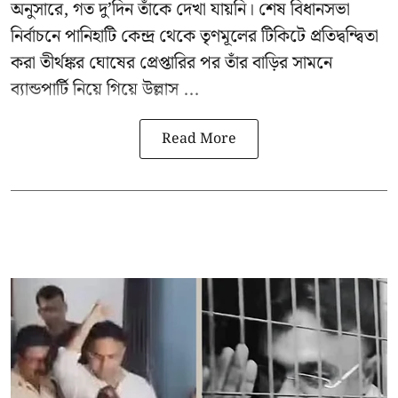
অনুসারে, গত দু’দিন তাঁকে দেখা যায়নি। শেষ বিধানসভা
নির্বাচনে পানিহাটি কেন্দ্র থেকে তৃণমূলের টিকিটে প্রতিদ্বন্দ্বিতা
করা তীর্থঙ্কর ঘোষের প্রেপ্তারির পর তাঁর বাড়ির সামনে
ব্যান্ডপার্টি নিয়ে গিয়ে উল্লাস ...
Read More