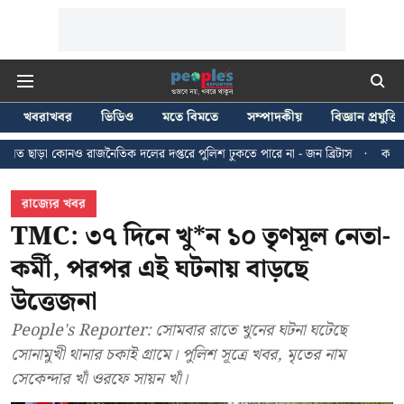
খবরাখবর
ভিডিও
মতে বিমতে
সম্পাদকীয়
বিজ্ঞান প্রযুক্তি
জনৈতিক দলের দপ্তরে পুলিশ ঢুকতে পারে না - জন ব্রিটাস
কলকাতায় ২৪ জুলাইয়ের ম
রাজ্যের খবর
TMC: ৩৭ দিনে খু*ন ১০ তৃণমূল নেতা-
কর্মী, পরপর এই ঘটনায় বাড়ছে
উত্তেজনা
People's Reporter: সোমবার রাতে খুনের ঘটনা ঘটেছে
সোনামুখী থানার চকাই গ্রামে। পুলিশ সূত্রে খবর, মৃতের নাম
সেকেন্দার খাঁ ওরফে সায়ন খাঁ।