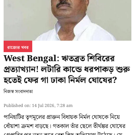
রাজ্যের খবর
West Bengal: ঋতব্রত শিবিরের
প্রত্যাখ্যান! লটারি কান্ডে ধরপাকড় শুরু
হতেই ফের গা ঢাকা নির্মল ঘোষের?
নিজস্ব সংবাদদাতা
Published on
:
14 Jul 2026, 7:28 am
পানিহাটির তৃণমূলের প্রাক্তন বিধায়ক নির্মল ঘোষকে নিয়ে
ধোঁয়াশা ক্রমশ বাড়ছে। গতকাল তাঁর ছেলে তীর্থঙ্কর ঘোষের