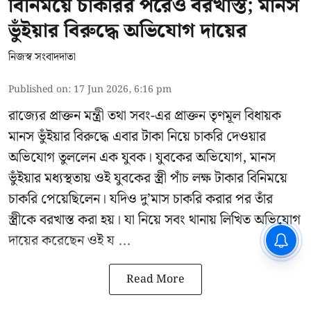
বিনিময়ে চাকরির পরেও বরখাস্ত; মানস
ভুঁইয়ার বিরুদ্ধে অভিযোগ দায়ের
নিজস্ব সংবাদদাতা
Published on
:
17 Jun 2026, 6:16 pm
রাজ্যের প্রাক্তন মন্ত্রী তথা সবং-এর প্রাক্তন তৃণমূল বিধায়ক
মানস ভুঁইয়ার
বিরুদ্ধে এবার টাকা নিয়ে চাকরি দেওয়ার
অভিযোগ তুললেন এক যুবক। যুবকের অভিযোগ, মানস
ভুঁইয়ার মধ্যস্থতায় ওই যুবকের স্ত্রী পাঁচ লক্ষ টাকার বিনিময়ে
চাকরি পেয়েছিলেন। যদিও দু’মাস চাকরি করার পর তাঁর
স্ত্রীকে বরখাস্ত করা হয়। যা নিয়ে সবং থানায় লিখিত অভিযোগ
CPIM: ৬০ লক্ষ নাম বিবেচনাধীন রেখে
দায়ের করেছেন ওই য ...
ভোট ঘোষণার প্রতিবাদ - আদালতের
দ্বারস্থ হবে সিপিআইএম
Read More