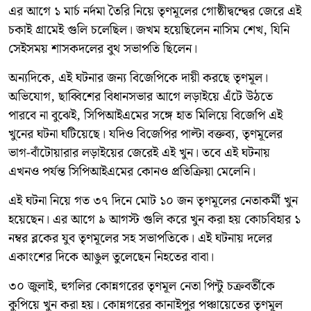
এর আগে ১ মার্চ নর্দমা তৈরি নিয়ে তৃণমূলের গোষ্ঠীদ্বন্দ্বের জেরে এই
চকাই গ্রামেই গুলি চলেছিল। জখম হয়েছিলেন নাসিম শেখ, যিনি
সেইসময় শাসকদলের বুথ সভাপতি ছিলেন।
অন্যদিকে, এই ঘটনার জন্য বিজেপিকে দায়ী করছে তৃণমূল।
অভিযোগ, ছাব্বিশের বিধানসভার আগে লড়াইয়ে এঁটে উঠতে
পারবে না বুঝেই, সিপিআইএমের সঙ্গে হাত মিলিয়ে বিজেপি এই
খুনের ঘটনা ঘটিয়েছে। যদিও বিজেপির পাল্টা বক্তব্য, তৃণমূলের
ভাগ-বাঁটোয়ারার লড়াইয়ের জেরেই এই খুন। তবে এই ঘটনায়
এখনও পর্যন্ত সিপিআইএমের কোনও প্রতিক্রিয়া মেলেনি।
এই ঘটনা নিয়ে গত ৩৭ দিনে মোট ১০ জন তৃণমূলের নেতাকর্মী খুন
হয়েছেন। এর আগে ৯ আগস্ট গুলি করে খুন করা হয় কোচবিহার ১
নম্বর ব্লকের যুব তৃণমূলের সহ সভাপতিকে। এই ঘটনায় দলের
একাংশের দিকে আঙুল তুলেছেন নিহতের বাবা।
৩০ জুলাই, হুগলির কোন্নগরের তৃণমূল নেতা পিন্টু চক্রবর্তীকে
কুপিয়ে খুন করা হয়। কোন্নগরের কানাইপুর পঞ্চায়েতের তৃণমূল