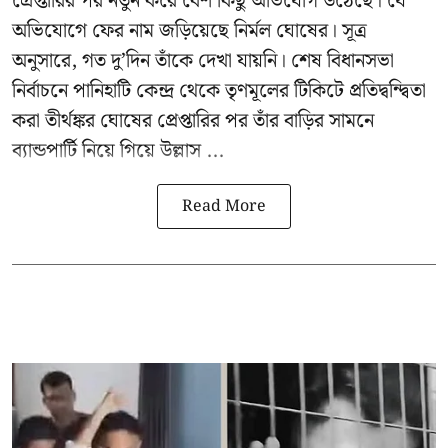
গ্রেপ্তারির পর নতুন করে বেশ কিছু অভিযোগ উঠেছে। যে
অভিযোগে ফের নাম জড়িয়েছে নির্মল ঘোষের। সূত্র
অনুসারে, গত দু’দিন তাঁকে দেখা যায়নি। শেষ বিধানসভা
নির্বাচনে পানিহাটি কেন্দ্র থেকে তৃণমূলের টিকিটে প্রতিদ্বন্দ্বিতা
করা তীর্থঙ্কর ঘোষের প্রেপ্তারির পর তাঁর বাড়ির সামনে
ব্যান্ডপার্টি নিয়ে গিয়ে উল্লাস ...
Read More