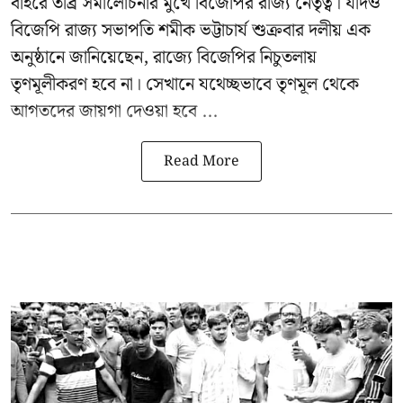
বাইরে তীব্র সমালোচনার মুখে বিজেপির রাজ্য নেতৃত্ব। যদিও
বিজেপি রাজ্য সভাপতি শমীক ভট্টাচার্য
শুক্রবার দলীয় এক
অনুষ্ঠানে জানিয়েছেন, রাজ্যে বিজেপির নিচুতলায়
তৃণমূলীকরণ হবে না। সেখানে যথেচ্ছভাবে তৃণমূল থেকে
আগতদের জায়গা দেওয়া হবে ...
Read More