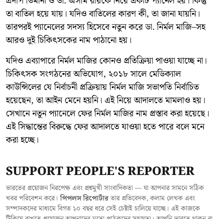
প্রদীপ ভিমানী ও ডা. অসীম রায়কে নিয়ে একটি প্যানেল হয়। কিন্তু
তা বাতিল হয়ে যায়। যদিও বাতিলের কারণ কী, তা জানা যায়নি।
তারপরই প্যানেলের সদস্য হিসেবে নতুন করে ডা. নির্মল মাজি–সহ
আরও দুই চিকিৎসকের নাম পাঠানো হয়।
যদিও এব্যাপারে নির্মল মাজির কোনও প্রতিক্রিয়া পাওয়া যাচ্ছে না।
চিকিৎসক সংগঠনের অভিযোগ, ২০১৮ সালে মেডিক্যাল
কাউন্সিলের যে নির্বাচনী প্রক্রিয়ায় নির্মল মাজি সভাপতি নির্বাচিত
হয়েছেন, তা আইন মেনে হয়নি। এই নিয়ে আদালতে মামলাও হয়।
সেখানে নতুন প্যানেলে ফের নির্মল মাজির নাম প্রস্তাব করা হয়েছে।
এই সিদ্ধান্তের বিরুদ্ধে ফের আদালতে যাওয়া হতে পারে বলে মনে
করা হচ্ছে।
SUPPORT PEOPLE'S REPORTER
ভারতের প্রয়োজন নিরপেক্ষ এবং প্রশ্নমুখী সাংবাদিকতা — যা আপনার সামনে সঠিক
খবর পরিবেশন করে।
পিপলস রিপোর্টার
তার প্রতিবেদক, কলাম লেখক এবং
সম্পাদকদের মাধ্যমে বিগত ১০ বছর ধরে সেই চেষ্টাই চালিয়ে যাচ্ছে। এই কাজকে
টিকিয়ে রাখতে প্রয়োজন আপনাদের মতো পাঠকদের সহায়তা। আপনি ভারতে থাকুন বা