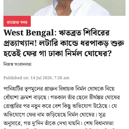
রাজ্যের খবর
West Bengal: ঋতব্রত শিবিরের
প্রত্যাখ্যান! লটারি কান্ডে ধরপাকড় শুরু
হতেই ফের গা ঢাকা নির্মল ঘোষের?
নিজস্ব সংবাদদাতা
Published on
:
14 Jul 2026, 7:28 am
পানিহাটির তৃণমূলের প্রাক্তন বিধায়ক নির্মল ঘোষকে নিয়ে
ধোঁয়াশা ক্রমশ বাড়ছে। গতকাল তাঁর ছেলে তীর্থঙ্কর ঘোষের
গ্রেপ্তারির পর নতুন করে বেশ কিছু অভিযোগ উঠেছে। যে
অভিযোগে ফের নাম জড়িয়েছে নির্মল ঘোষের। সূত্র
অনুসারে, গত দু’দিন তাঁকে দেখা যায়নি। শেষ বিধানসভা