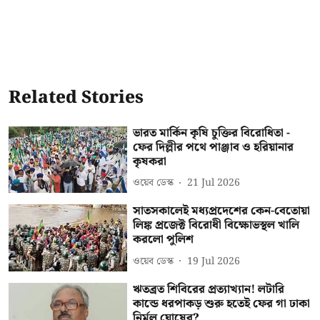
Related Stories
ভারত মার্কিন কৃষি চুক্তির বিরোধিতা -
ফের দিল্লীর পথে পাঞ্জাব ও হরিয়ানার
কৃষকরা
ওয়েব ডেস্ক
21 Jul 2026
সাতসকালেই মধ্যপ্রদেশের কেন-বেতোয়া
লিঙ্ক প্রজেক্ট বিরোধী বিক্ষোভস্থল খালি
করলো পুলিশ
ওয়েব ডেস্ক
19 Jul 2026
ঋতব্রত শিবিরের প্রত্যাখ্যান! লটারি
কান্ডে ধরপাকড় শুরু হতেই ফের গা ঢাকা
নির্মল ঘোষের?