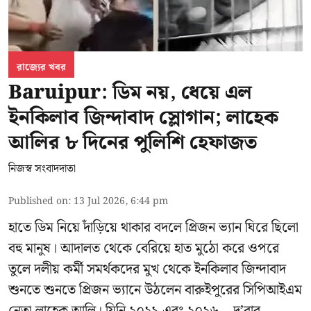
রাজ্যের খবর
Baruipur: ডিম নয়, ধেয়ে এল
ইনকিলাব জিন্দাবাদ স্লোগান; লাহেক
আলির ৮ দিনের পুলিশি হেফাজত
নিজস্ব সংবাদদাতা
Published on
:
13 Jul 2026, 6:44 pm
হাতে ডিম নিয়ে দাঁড়িয়ে থাকার বদলে প্রিজন ভ্যান ঘিরে ছিলো
বহু মানুষ। আদালত থেকে বেরিয়ে হাত মুঠো করে ওপরে
তুলে দলীয় কর্মী সমর্থকদের মুখ থেকে ইনকিলাব জিন্দাবাদ
শুনতে শুনতে প্রিজন ভ্যানে উঠলেন বারুইপুরের সিপিআইএম
নেতা লাহেক আলি। যিনি ২০২১ এবং ২০২৬ – দু’বার