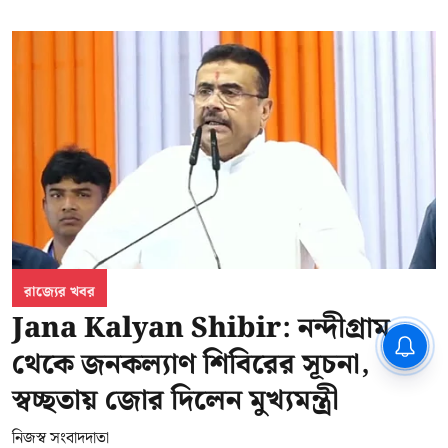
রাজ্যের খবর
Jana Kalyan Shibir: নন্দীগ্রাম
CPIM: ৬০ লক্ষ নাম বিবেচনাধীন রেখে
থেকে জনকল্যাণ শিবিরের সূচনা,
ভোট ঘোষণার প্রতিবাদ - আদালতের
দ্বারস্থ হবে সিপিআইএম
স্বচ্ছতায় জোর দিলেন মুখ্যমন্ত্রী
নিজস্ব সংবাদদাতা