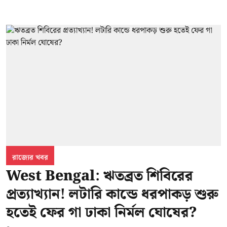
রাজ্যের খবর
West Bengal: ঋতব্রত শিবিরের
প্রত্যাখ্যান! লটারি কান্ডে ধরপাকড় শুরু
হতেই ফের গা ঢাকা নির্মল ঘোষের?