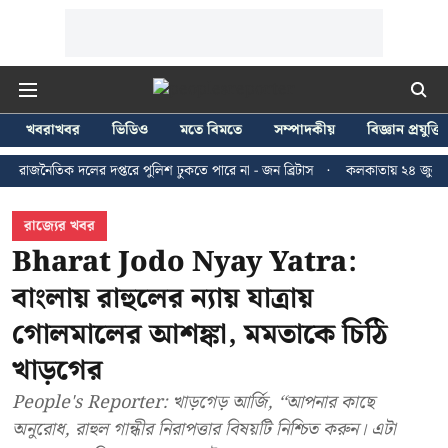
খবরাখবর
ভিডিও
মতে বিমতে
সম্পাদকীয়
বিজ্ঞান প্রযুক্তি
ক দলের দপ্তরে পুলিশ ঢুকতে পারে না - জন ব্রিটাস
কলকাতায় ২৪ জুলাইয়ের মিছিলে
রাজ্যের খবর
Bharat Jodo Nyay Yatra:
বাংলায় রাহুলের ন্যায় যাত্রায়
গোলমালের আশঙ্কা, মমতাকে চিঠি
খাড়গের
People's Reporter: খাড়গেড় আর্জি, ‘‘আপনার কাছে
অনুরোধ, রাহুল গান্ধীর নিরাপত্তার বিষয়টি নিশ্চিত করুন। এটা