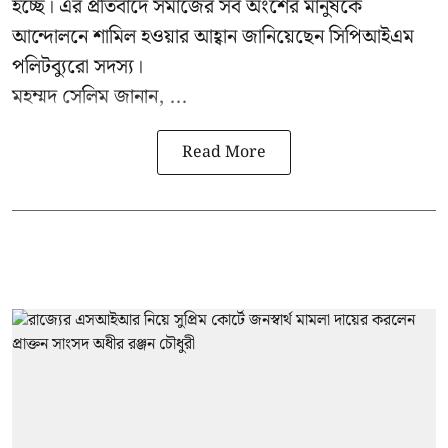
হচ্ছে। এর প্রতিবাদে সমাজের সব অংশের মানুষকে
আন্দোলনে শামিল হওয়ার আহ্বান জানিয়েছেন সিপিআইএম
পলিটব্যুরো সদস্য।
মহম্মদ সেলিম জানান, ...
Read More