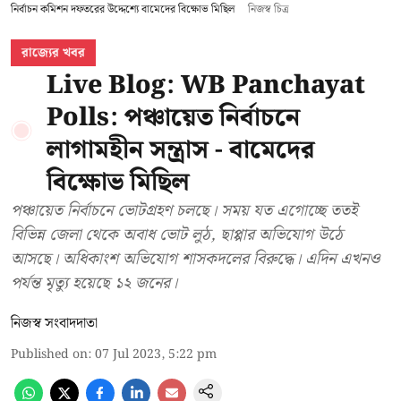
নির্বাচন কমিশন দফতরের উদ্দেশ্যে বামেদের বিক্ষোভ মিছিল
নিজস্ব চিত্র
রাজ্যের খবর
Live Blog: WB Panchayat
Polls: পঞ্চায়েত নির্বাচনে
লাগামহীন সন্ত্রাস - বামেদের
বিক্ষোভ মিছিল
পঞ্চায়েত নির্বাচনে ভোটগ্রহণ চলছে। সময় যত এগোচ্ছে ততই
বিভিন্ন জেলা থেকে অবাধ ভোট লুঠ, ছাপ্পার অভিযোগ উঠে
আসছে। অধিকাংশ অভিযোগ শাসকদলের বিরুদ্ধে। এদিন এখনও
পর্যন্ত মৃত্যু হয়েছে ১২ জনের।
নিজস্ব সংবাদদাতা
Published on
:
07 Jul 2023, 5:22 pm