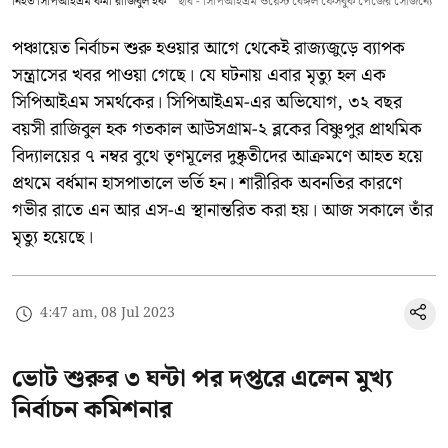
নিহত সিপিআইএম কর্মী রাজিবুল হক
ছবি - সিপিআইএম ওয়েস্ট বেঙ্গল ফেসবুক পেজের সৌজন্যে
পঞ্চায়েত নির্বাচন শুরু হওয়ার আগে থেকেই রাজ্যজুড়ে ব্যাপক
সন্ত্রাসের খবর পাওয়া গেছে। যে ঘটনায় এবার মৃত্যু হল এক
সিপিআইএম সমর্থকের। সিপিআইএম-এর অভিযোগ, ৩২ বছর
বয়সী রাজিবুল হক গতকাল আউসগ্রাম-২ ব্লকের বিষ্ণুপুর প্রাথমিক
বিদ্যালয়ের ৭ নম্বর বুথে তৃণমূলের দুষ্কৃতীদের আক্রমণে আহত হয়ে
প্রথমে বর্ধমান হাসপাতালে ভর্তি হন। শারীরিক অবনতির কারণে
গভীর রাতে এন আর এস-এ স্থানান্তরিত করা হয়। আজ সকালে তাঁর
মৃত্যু হয়েছে।
4:47 am, 08 Jul 2023
ভোট শুরুর ৩ ঘন্টা পর দপ্তরে এলেন মুখ্য
নির্বাচন কমিশনার