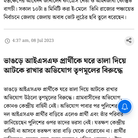
হস্তক্ষেপের আবেদন জানালেন কংগ্রেস নেতা ও আইনজীবী কৌস্তুভ
বাগচী। সকাল ১০টা ৪ মিনিটি করা ই-মেলে তিনি রাজ্যের পঞ্চায়েত
নির্বাচনে জেলায় জেলায় অবাধ ভোট লুঠের ছবি তুলে ধরেছেন।
4:37 am, 08 Jul 2023
ভাঙড়ে আইএসএফ প্রার্থীকে ঘরে তালা দিয়ে
আটকে রাখার অভিযোগ তৃণমূলের বিরুদ্ধে
ভাঙড়ে আইএসএফ প্রার্থীকে ঘরে তালা দিয়ে আটকে রাখার
অভিযোগ উঠলো তৃণমূলের বিরুদ্ধে। গ্রামবাসীদের অভিযোগ,
CPIM: ৬০ লক্ষ নাম বিবেচনাধীন রেখে
কোনও কেন্দ্রীয় বাহিনী নেই। অভিযোগ পাবার পর পুলিশের একটি
ভোট ঘোষণার প্রতিবাদ - আদালতের
দল আইএসএফ প্রার্থীর বাড়িতে এলেও প্রার্থী এবং তাঁর পরিবার
দ্বারস্থ হবে সিপিআইএম
জানিয়েছেন পুলিশের ওপর তাদের ভরসা নেই। যতক্ষণ কেন্দ্রীয়
বাহিনী না আসবে ততক্ষণ তারা বাড়ি থেকে বেরোবেন না। প্রার্থীর