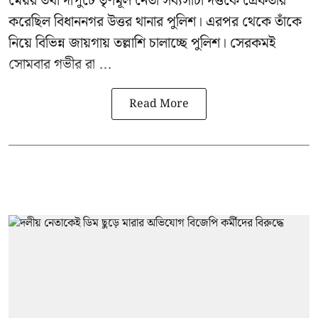
মেয়র তথা দাপুটে তৃণমূল নেতা সব্যসাচী দত্তকে গ্রেফতার
করেছিল বিধাননগর উত্তর থানার পুলিশ। এরপর থেকে তাঁকে
নিয়ে বিভিন্ন জায়গায় তল্লাশি চালাচ্ছে পুলিশ। সেরকমই
সোমবার গভীর রা ...
Read More