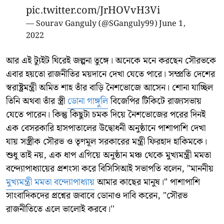
pic.twitter.com/JrHOVvH3Vi
— Sourav Ganguly (@SGanguly99)
June 1,
2022
আর এই ট্যুইট ঘিরেই জল্পনা তুঙ্গে। অনেকে মনে করছেন সৌরভকে
এবার হয়তো রাজনীতির ময়দানে দেখা যেতে পারে। সম্প্রতি দেশের
স্বরাষ্ট্রমন্ত্রী অমিত শাহ তাঁর বাড়ি নৈশভোজে আসেন। শোনা যাচ্ছিল
তিনি অথবা তাঁর স্ত্রী
ডোনা গাঙ্গুলি
বিজেপির টিকিটে রাজ্যসভায়
যেতে পারেন। কিন্তু কিছুটা চমক দিয়ে নৈশভোজের পরের দিনই
এক বেসরকারি হাসপাতালের উদ্বোধনী অনুষ্ঠানে পাশাপাশি দেখা
যায় সস্ত্রীক সৌরভ ও তৃণমূল সরকারের মন্ত্রী ফিরহাদ হাকিমকে।
শুধু তাই নয়, এক ধাপ এগিয়ে অনুষ্ঠান মঞ্চ থেকে মুখ্যমন্ত্রী মমতা
বন্দ্যোপাধ্যায়ের প্রশংসা করে বিসিসিআই সভাপতি বলেন, "মাননীয়
মুখ্যমন্ত্রী মমতা বন্দ্যোপাধ্যায়
আমার কাছের মানুষ।" পাশাপাশি
সাংবাদিকদের প্রশ্নের জবাবে ডোনাও দাবি করেন, "সৌরভ
রাজনীতিতে এলে ভালোই করবে।''