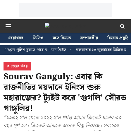
খবরাখবর
ভিডিও
মতে বিমতে
সম্পাদকীয়
বিজ্ঞান প্রযুক্তি
ুলিশ ঢুকতে পারে না - জন ব্রিটাস
কলকাতায় ২৪ জুলাইয়ের মিছিলে হাঙ্গামার ঘটন
রাজ্যের খবর
Sourav Ganguly: এবার কি
রাজনীতির ময়দানে ইনিংস শুরু
মহারাজের? ট্যুইট করে 'গুগলি' সৌরভ
গাঙ্গুলির!
“১৯৩২ সাল থেকে ২০২২ সাল পর্যন্ত আমার ক্রিকেট যাত্রার ৩০
বছর পূর্ণ হল। ক্রিকেট আমাকে অনেক কিছু দিয়েছে। সবচেয়ে