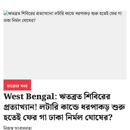
রাজ্যের খবর
West Bengal: ঋতব্রত শিবিরের
প্রত্যাখ্যান! লটারি কান্ডে ধরপাকড় শুরু
হতেই ফের গা ঢাকা নির্মল ঘোষের?
নিজস্ব সংবাদদাতা