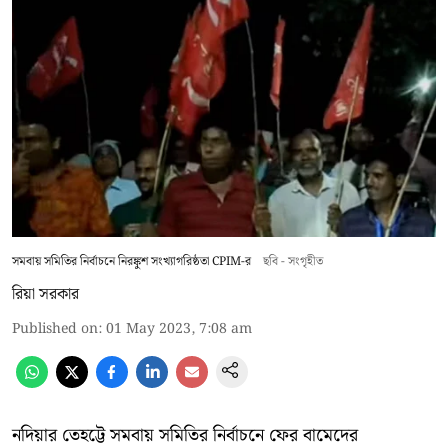
সমবায় সমিতির নির্বাচনে নিরঙ্কুশ সংখ্যাগরিষ্ঠতা CPIM-র
ছবি - সংগৃহীত
রিয়া সরকার
Published on
:
01 May 2023, 7:08 am
নদিয়ার তেহট্টে সমবায় সমিতির নির্বাচনে ফের বামেদের