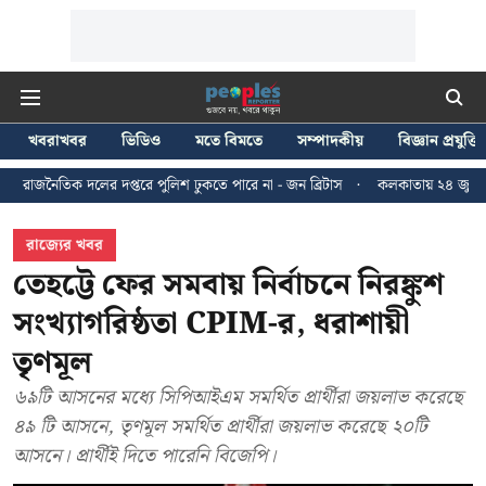
খবরাখবর
ভিডিও
মতে বিমতে
সম্পাদকীয়
বিজ্ঞান প্রযুক্তি
দপ্তরে পুলিশ ঢুকতে পারে না - জন ব্রিটাস
কলকাতায় ২৪ জুলাইয়ের মিছিলে হাঙ্গা
রাজ্যের খবর
তেহট্টে ফের সমবায় নির্বাচনে নিরঙ্কুশ
সংখ্যাগরিষ্ঠতা CPIM-র, ধরাশায়ী
তৃণমূল
৬৯টি আসনের মধ্যে সিপিআইএম সমর্থিত প্রার্থীরা জয়লাভ করেছে
৪৯ টি আসনে, তৃণমূল সমর্থিত প্রার্থীরা জয়লাভ করেছে ২০টি
আসনে। প্রার্থীই দিতে পারেনি বিজেপি।