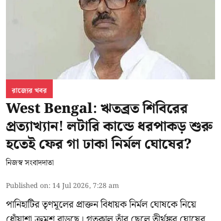
রাজ্যের খবর
West Bengal: ঋতব্রত শিবিরের
প্রত্যাখ্যান! লটারি কান্ডে ধরপাকড় শুরু
হতেই ফের গা ঢাকা নির্মল ঘোষের?
নিজস্ব সংবাদদাতা
Published on
:
14 Jul 2026, 7:28 am
পানিহাটির তৃণমূলের প্রাক্তন বিধায়ক নির্মল ঘোষকে নিয়ে
ধোঁয়াশা ক্রমশ বাড়ছে। গতকাল তাঁর ছেলে তীর্থঙ্কর ঘোষের