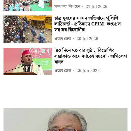
সম্পাদক লিখছেন
21 Jul 2026
ছাত্র যুবদের সংসদ অভিযানে পুলিশি
লাঠিচার্জ - প্রতিবাদে CPIM, কংগ্রেস
সহ সব বিরোধীরা
ওয়েব ডেস্ক
20 Jul 2026
'৪০ দিনে ৭০ বার লুঠ', 'বিজেপির
লঙ্কাকান্ড অযোধ্যাতেই ঘটবে' - অখিলেশ
যাদব
ওয়েব ডেস্ক
26 Jun 2026