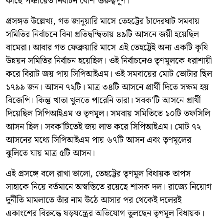
কাছে পঞ্চায়েত নির্বাচন বেশি গুরুত্বপূর্ণ।
প্রসঙ্গত উল্লেখ্য, গত জানুয়ারি মাসে তেহট্টের চাঁদেরঘাট সমবায়
সমিতির নির্বাচনে বিনা প্রতিদ্বন্দ্বিতায় ৪৯টি আসনে জয়ী হয়েছিল
বামেরা। আবার গত ফেব্রুয়ারি মাসে এই তেহট্টেই অন্য একটি কৃষি
উন্নয়ন সমিতির নির্বাচন হয়েছিল। ওই নির্বাচনেও তৃণমূলকে ধরাশায়ী
করে বিরাট জয় পায় সিপিআইএম। ওই সমবায়ের মোট ভোটার ছিল
১৭৯৯ জন। আসন ৭২টি। মাত্র ৩৪টি আসনে প্রার্থী দিতে সক্ষম হয়
বিজেপি। কিন্তু খাতা খুলতে পারেনি তারা। সবক'টি আসনে প্রার্থী
দিয়েছিল সিপিআইএম ও তৃণমূল। সমবায় সমিতিতে ১০টি তফসিলি
আসন ছিল। সবক'টিতেই জয় লাভ করে সিপিআইএম। মোট ৭২
আসনের মধ্যে সিপিআইএম পায় ৬৭টি আসন এবং তৃণমূলের
ঝুলিতে যায় মাত্র ৫টি আসন।
এই প্রসঙ্গে বলে রাখা ভালো, তেহট্টের তৃণমূল বিধায়ক তাপস
সাহাকে নিয়ে বর্তমানে অস্বস্তিতে রয়েছে শাসক দল। রাজ্যে নিয়োগ
দুর্নীতি মামলাতে তাঁর নাম উঠে আসার পর থেকেই দলেরই
একাংশের বিরুদ্ধে ষড়যন্ত্রের অভিযোগ তুলছেন তৃণমূল বিধায়ক।