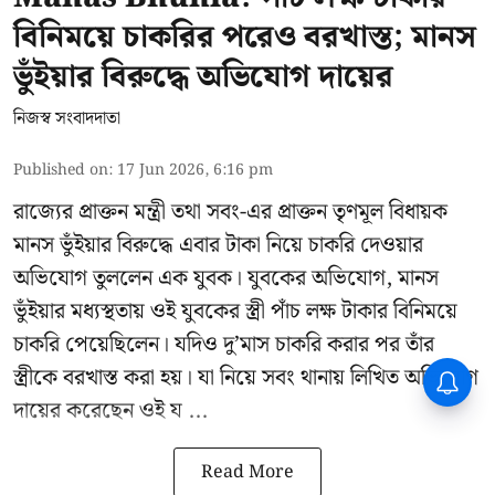
বিনিময়ে চাকরির পরেও বরখাস্ত; মানস
ভুঁইয়ার বিরুদ্ধে অভিযোগ দায়ের
নিজস্ব সংবাদদাতা
Published on
:
17 Jun 2026, 6:16 pm
রাজ্যের প্রাক্তন মন্ত্রী তথা সবং-এর প্রাক্তন তৃণমূল বিধায়ক
মানস ভুঁইয়ার
বিরুদ্ধে এবার টাকা নিয়ে চাকরি দেওয়ার
অভিযোগ তুললেন এক যুবক। যুবকের অভিযোগ, মানস
ভুঁইয়ার মধ্যস্থতায় ওই যুবকের স্ত্রী পাঁচ লক্ষ টাকার বিনিময়ে
চাকরি পেয়েছিলেন। যদিও দু’মাস চাকরি করার পর তাঁর
স্ত্রীকে বরখাস্ত করা হয়। যা নিয়ে সবং থানায় লিখিত অভিযোগ
CPIM: ৬০ লক্ষ নাম বিবেচনাধীন রেখে
ভোট ঘোষণার প্রতিবাদ - আদালতের
দায়ের করেছেন ওই য ...
দ্বারস্থ হবে সিপিআইএম
Read More