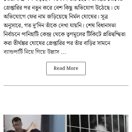
গ্রেপ্তারির পর নতুন করে বেশ কিছু অভিযোগ উঠেছে। যে
অভিযোগে ফের নাম জড়িয়েছে নির্মল ঘোষের। সূত্র
অনুসারে, গত দু’দিন তাঁকে দেখা যায়নি। শেষ বিধানসভা
নির্বাচনে পানিহাটি কেন্দ্র থেকে তৃণমূলের টিকিটে প্রতিদ্বন্দ্বিতা
করা তীর্থঙ্কর ঘোষের প্রেপ্তারির পর তাঁর বাড়ির সামনে
ব্যান্ডপার্টি নিয়ে গিয়ে উল্লাস ...
Read More