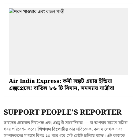
Air India Express: কর্মী সঙ্কট এয়ার ইন্ডিয়া
এক্সপ্রেসে! বাতিল ৮৬ টি বিমান, সমস্যায় যাত্রীরা
SUPPORT PEOPLE'S REPORTER
ভারতের প্রয়োজন নিরপেক্ষ এবং প্রশ্নমুখী সাংবাদিকতা — যা আপনার সামনে সঠিক
খবর পরিবেশন করে।
পিপলস রিপোর্টার
তার প্রতিবেদক, কলাম লেখক এবং
সম্পাদকদের মাধ্যমে বিগত ১০ বছর ধরে সেই চেষ্টাই চালিয়ে যাচ্ছে। এই কাজকে