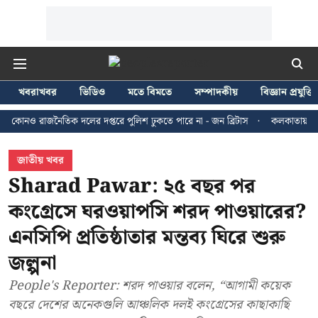
খবরাখবর
ভিডিও
মতে বিমতে
সম্পাদকীয়
বিজ্ঞান প্রযুক্তি
াজনৈতিক দলের দপ্তরে পুলিশ ঢুকতে পারে না - জন ব্রিটাস
কলকাতায় ২৪ জুলাইয়ের 
জাতীয় খবর
Sharad Pawar: ২৫ বছর পর
কংগ্রেসে ঘরওয়াপসি শরদ পাওয়ারের?
এনসিপি প্রতিষ্ঠাতার মন্তব্য ঘিরে শুরু
জল্পনা
People's Reporter: শরদ পাওয়ার বলেন, “আগামী কয়েক
বছরে দেশের অনেকগুলি আঞ্চলিক দলই কংগ্রেসের কাছাকাছি