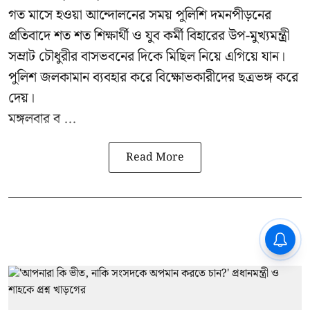
গত মাসে হওয়া আন্দোলনের সময় পুলিশি দমনপীড়নের
প্রতিবাদে শত শত শিক্ষার্থী ও যুব কর্মী বিহারের উপ-মুখ্যমন্ত্রী
সম্রাট চৌধুরীর বাসভবনের দিকে মিছিল নিয়ে এগিয়ে যান।
পুলিশ জলকামান ব্যবহার করে বিক্ষোভকারীদের ছত্রভঙ্গ করে
দেয়।
মঙ্গলবার ব ...
Read More
CPIM: ৬০ লক্ষ নাম বিবেচনাধীন রেখে
ভোট ঘোষণার প্রতিবাদ - আদালতের
দ্বারস্থ হবে সিপিআইএম