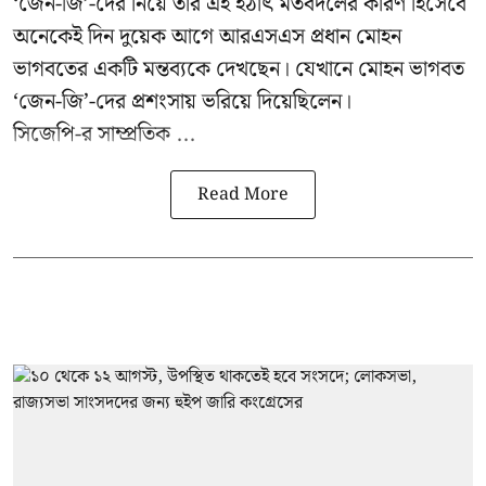
‘জেন-জি’-দের নিয়ে তাঁর এই হঠাৎ মতবদলের কারণ হিসেবে
অনেকেই দিন দুয়েক আগে আরএসএস প্রধান মোহন
ভাগবতের একটি মন্তব্যকে দেখছেন। যেখানে মোহন ভাগবত
‘জেন-জি’-দের প্রশংসায় ভরিয়ে দিয়েছিলেন।
সিজেপি-র
সাম্প্রতিক ...
Read More