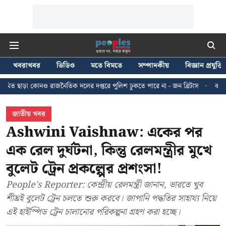
খবরাখবর
ভিডিও
মতে বিমতে
সম্পাদকীয়
বিজ্ঞান প্রযুক্তি
নৈতিক দলের দপ্তরে পুলিশ ঢুকতে পারে না - জন ব্রিটাস
কলকাতায় ২৪ জুলাইয়ের মি
জাতীয় খবর
Ashwini Vaishnaw: একের পর
এক রেল দুর্ঘটনা, কিন্তু রেলমন্ত্রীর মুখে
বুলেট ট্রেন প্রকল্পের প্রশংসা!
People's Reporter: কেন্দ্রীয় রেলমন্ত্রী জানান, ভারতে খুব
শীঘ্রই বুলেট ট্রেন চলতে শুরু করবে। জাপানি পদ্ধতির সাহায্য নিয়ে
এই হাইস্পিড ট্রেন চালানোর পরিকল্পনা গ্রহণ করা হচ্ছে।