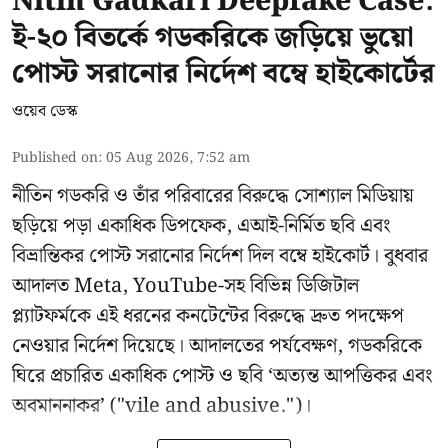
Nitin Gadkari Deepfake Case:
ই-২০ বিতর্কে গডকরিকে জড়িয়ে ভুয়ো
পোস্ট সরানোর নির্দেশ বম্বে হাইকোর্টের
ওয়েব ডেস্ক
Published on
:
05 Aug 2026, 7:52 am
নীতিন গডকরি ও তাঁর পরিবারের বিরুদ্ধে সোশ্যাল মিডিয়ায়
ছড়িয়ে পড়া একাধিক ডিপফেক, এআই-নির্মিত ছবি এবং
বিভ্রান্তিকর পোস্ট সরানোর নির্দেশ দিল বম্বে হাইকোর্ট। বুধবার
আদালত Meta, YouTube-সহ বিভিন্ন ডিজিটাল
প্ল্যাটফর্মকে এই ধরনের কনটেন্টের বিরুদ্ধে দ্রুত পদক্ষেপ
নেওয়ার নির্দেশ দিয়েছে। আদালতের পর্যবেক্ষণ, গডকরিকে
ঘিরে প্রচারিত একাধিক পোস্ট ও ছবি ‘অত্যন্ত আপত্তিকর এবং
অবমাননাকর’ ("vile and abusive.")।