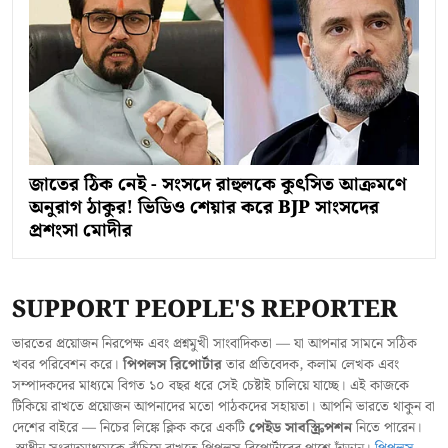
জাতের ঠিক নেই - সংসদে রাহুলকে কুৎসিত আক্রমণে
অনুরাগ ঠাকুর! ভিডিও শেয়ার করে BJP সাংসদের
প্রশংসা মোদীর
SUPPORT PEOPLE'S REPORTER
ভারতের প্রয়োজন নিরপেক্ষ এবং প্রশ্নমুখী সাংবাদিকতা — যা আপনার সামনে সঠিক
খবর পরিবেশন করে।
পিপলস রিপোর্টার
তার প্রতিবেদক, কলাম লেখক এবং
সম্পাদকদের মাধ্যমে বিগত ১০ বছর ধরে সেই চেষ্টাই চালিয়ে যাচ্ছে। এই কাজকে
টিকিয়ে রাখতে প্রয়োজন আপনাদের মতো পাঠকদের সহায়তা। আপনি ভারতে থাকুন বা
দেশের বাইরে — নিচের লিঙ্কে ক্লিক করে একটি
পেইড সাবস্ক্রিপশন
নিতে পারেন।