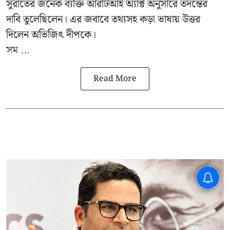
সুরাতের জনৈক ব্যক্তি আরটিআই অ্যাক্ট অনুসারে তদন্তের
দাবি তুলেছিলেন। এর জবাবে তথ্যসহ কড়া ভাষায় উত্তর
দিলেন অভিজিৎ দীপকে।
সম ...
Read More
CPIM: ৬০ লক্ষ নাম বিবেচনাধীন রেখে
ভোট ঘোষণার প্রতিবাদ - আদালতের
দ্বারস্থ হবে সিপিআইএম