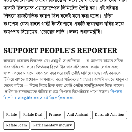
২০১৭সালে দাসাউ এবং রিলায়েন্স মিলে যৌথ উদ্যোগের কোম্পানি
দাসাউ রিলায়েন্স এয়ারোস্পেস লিমিটেড তৈরি হয়। এই ঘটনার
পিছনে রাজনৈতিক কারণ ছিল বলেই মনে করা হচ্ছে। এদিন
কংগ্রেস নেতা রাহুল গান্ধী ইনস্টাগ্রামে একটি ব্যঙ্গাত্মক ছবির সঙ্গে
ক্যাপশন দিয়েছেন: ‘চোরের দাড়ি’। লক্ষ্য প্রধানমন্ত্রীই।
SUPPORT PEOPLE'S REPORTER
ভারতের প্রয়োজন নিরপেক্ষ এবং প্রশ্নমুখী সাংবাদিকতা — যা আপনার সামনে সঠিক
খবর পরিবেশন করে।
পিপলস রিপোর্টার
তার প্রতিবেদক, কলাম লেখক এবং
সম্পাদকদের মাধ্যমে বিগত ১০ বছর ধরে সেই চেষ্টাই চালিয়ে যাচ্ছে। এই কাজকে
টিকিয়ে রাখতে প্রয়োজন আপনাদের মতো পাঠকদের সহায়তা। আপনি ভারতে থাকুন বা
দেশের বাইরে — নিচের লিঙ্কে ক্লিক করে একটি
পেইড সাবস্ক্রিপশন
নিতে পারেন।
স্বাধীন সংবাদমাধ্যমকে বাঁচিয়ে রাখতে পিপলস রিপোর্টারের পাশে দাঁড়ান।
পিপলস
রিপোর্টার সাবস্ক্রাইব করতে এই লিঙ্কে ক্লিক করুন
Rafale
Rafale Deal
France
Anil Ambani
Dassault Aviation
Rafale Scam
Parliamentary inquiry