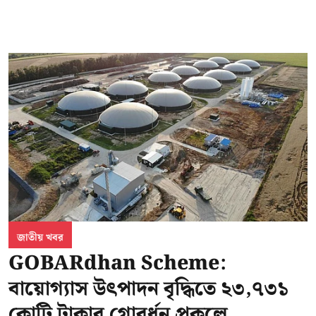
জাতীয় খবর
GOBARdhan Scheme:
বায়োগ্যাস উৎপাদন বৃদ্ধিতে ২৩,৭৩১
কোটি টাকার গোবর্ধন প্রকল্পে