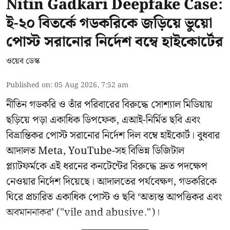
Nitin Gadkari Deepfake Case:
ই-২০ বিতর্কে গডকরিকে জড়িয়ে ভুয়ো
পোস্ট সরানোর নির্দেশ বম্বে হাইকোর্টের
ওয়েব ডেস্ক
Published on
:
05 Aug 2026, 7:52 am
নীতিন গডকরি ও তাঁর পরিবারের বিরুদ্ধে সোশ্যাল মিডিয়ায়
ছড়িয়ে পড়া একাধিক ডিপফেক, এআই-নির্মিত ছবি এবং
বিভ্রান্তিকর পোস্ট সরানোর নির্দেশ দিল বম্বে হাইকোর্ট। বুধবার
আদালত Meta, YouTube-সহ বিভিন্ন ডিজিটাল
প্ল্যাটফর্মকে এই ধরনের কনটেন্টের বিরুদ্ধে দ্রুত পদক্ষেপ
নেওয়ার নির্দেশ দিয়েছে। আদালতের পর্যবেক্ষণ, গডকরিকে
ঘিরে প্রচারিত একাধিক পোস্ট ও ছবি ‘অত্যন্ত আপত্তিকর এবং
অবমাননাকর’ ("vile and abusive.")।