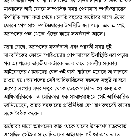
অ্যান্ড করাপশন রিপোর্টিং প্রজেক্ট-এর সাউথ এশিয়া এডিটর আনন্দ
মাংনালের আই ফোনে সাম্প্রতিক সময় পেগাসাস স্পাইওয়্যারের
উপস্থিতি লক্ষ্য করা গেছে। চলতি বছরের অক্টোবর মাসে এঁদের
ফোনে পেগাসাস স্পাইওয়ারের উপস্থিতি ধরা পড়ে। এর আগেই
অ্যাপলের পক্ষ থেকে এঁদের কাছে সতর্কবার্তা আসে।
জানা গেছে, অ্যাপলের সতর্কবার্তা এবং পরবর্তী সময় দুই
সাংবাদিকের ফোনে স্পাইওয়্যার পেগাসাসের উপস্থিতি ধরা পড়ার
পর অ্যাপলের ভারতীয় কর্তাকে তলব করে কেন্দ্রীয় সরকার।
আইফোনের গ্রাহকদের কেন ওই বার্তা পাঠানো হয়েছে তা জানতে
চাওয়া হয়। অ্যাপলের সেই আধিকারিকের বক্তব্যে সন্তুষ্ট না হয়ে
এরপর সংস্থার সদর দপ্তর থেকে ডেকে পাঠানো হয় অন্য এক
আধিকারিককে। আমেরিকার এক সংবাদমাধ্যমে সেই আধিকারিক
জানিয়েছেন, ভারত সরকারের প্রতিনিধিরা বেশ রাগতস্বরেই তাদের
সঙ্গে বৈঠক করেন।
অক্টোবর মাসে অ্যাপলের কাছ থেকে যাদের উদ্দেশ্যে সতর্কবার্তা
এসেছিল সেইসব সাংবাদিকদের আইফোন পরীক্ষা করে তাতে