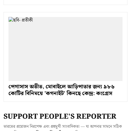
পেগাসাস অতীত, মোবাইলে আড়িপাতার জন্য ৯৮৬
কোটির বিনিময়ে 'কগনাইট' কিনছে কেন্দ্র: কংগ্রেস
SUPPORT PEOPLE'S REPORTER
ভারতের প্রয়োজন নিরপেক্ষ এবং প্রশ্নমুখী সাংবাদিকতা — যা আপনার সামনে সঠিক