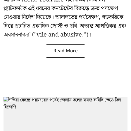
প্ল্যাটফর্মকে এই ধরনের কনটেন্টের বিরুদ্ধে দ্রুত পদক্ষেপ
নেওয়ার নির্দেশ দিয়েছে। আদালতের পর্যবেক্ষণ, গডকরিকে
ঘিরে প্রচারিত একাধিক পোস্ট ও ছবি ‘অত্যন্ত আপত্তিকর এবং
অবমাননাকর’ ("vile and abusive.")।
Read More