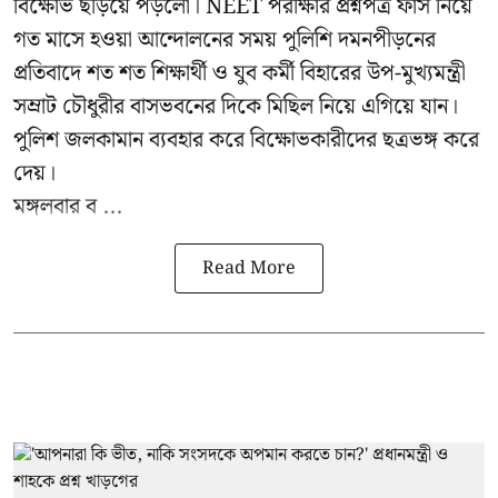
বিক্ষোভ ছড়িয়ে পড়লো। NEET পরীক্ষার প্রশ্নপত্র ফাঁস নিয়ে
গত মাসে হওয়া আন্দোলনের সময় পুলিশি দমনপীড়নের
প্রতিবাদে শত শত শিক্ষার্থী ও যুব কর্মী বিহারের উপ-মুখ্যমন্ত্রী
সম্রাট চৌধুরীর বাসভবনের দিকে মিছিল নিয়ে এগিয়ে যান।
পুলিশ জলকামান ব্যবহার করে বিক্ষোভকারীদের ছত্রভঙ্গ করে
দেয়।
মঙ্গলবার ব ...
Read More