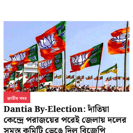
জাতীয় খবর
Dantia By-Election: দাঁতিয়া
কেন্দ্রে পরাজয়ের পরেই জেলায় দলের
সমস্ত কমিটি ভেঙে দিল বিজেপি