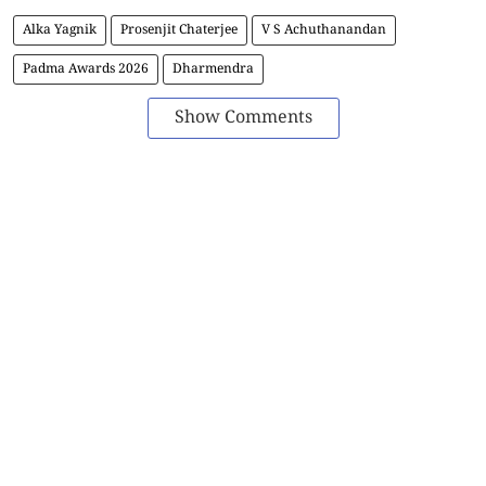
Alka Yagnik
Prosenjit Chaterjee
V S Achuthanandan
Padma Awards 2026
Dharmendra
Show Comments