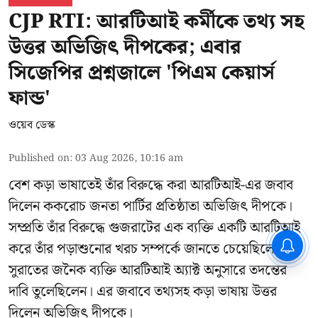
CJP RTI: আরটিআই কর্মীকে তথ্য সহ
উত্তর অভিজিৎ দীপকের; এবার
সিজেপির প্রশ্নজালে 'পিএম কেয়ার্স
ফান্ড'
ওয়েব ডেস্ক
Published on
:
03 Aug 2026, 10:16 am
বেশ কড়া ভাষাতেই তাঁর বিরুদ্ধে করা আরটিআই-এর জবাব
দিলেন ককরোচ জনতা পার্টির প্রতিষ্ঠাতা
অভিজিৎ দীপকে
।
সম্প্রতি তাঁর বিরুদ্ধে গুজরাটের এক ব্যক্তি একটি আরটিআই
CPIM: ৬০ লক্ষ নাম বিবেচনাধীন রেখে
করে তাঁর পড়াশুনোর খরচ সম্পর্কে জানতে চেয়েছিলেন।
ভোট ঘোষণার প্রতিবাদ - আদালতের
দ্বারস্থ হবে সিপিআইএম
সুরাতের জনৈক ব্যক্তি আরটিআই অ্যাক্ট অনুসারে তদন্তের
দাবি তুলেছিলেন। এর জবাবে তথ্যসহ কড়া ভাষায় উত্তর
দিলেন অভিজিৎ দীপকে।