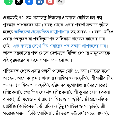
প্রথামতই ৭৬ তম প্রজাতন্ত্র দিবসের প্রাক্কালে ঘোষিত হল পদ্ম
পুরস্কার প্রাপকদের নাম। রাজ্য থেকে এবার পদ্মশ্রী সম্মানে ভূষিত
হচ্ছেন
অভিনেতা প্রসেনজিত চট্টোপাধ্যায়
সহ আরও ১০ জন। যদিও
এবার পদ্মভূষণ বা পদ্মবিভূষণের তালিকায় রাজ্যের কারোর নাম
নেই।
এক নজরে দেখে নিন এবারের পদ্ম সম্মান প্রাপকদের নাম
।
ভারত সরকারের পক্ষ থেকে দেশজুড়ে বিভিন্ন পেশার মানুষজনকে
এই পুরষ্কারের মাধ্যমে সম্মান জানানো হয়।
পশ্চিমবঙ্গ থেকে এবার পদ্মশ্রী পাচ্ছেন মোট ১১ জন। যাঁদের মধ্যে
আছেন, অশোক কুমার হালদার (সাহিত্য ও সংস্কৃতি), শ্রী গম্ভীর সিং
ওনজন (সাহিত্য ও সংস্কৃতি), হরিমাধব মুখোপাধ্যায় (মরণোত্তর)
(শিল্পকলা), জ্যোতিষ দেবনাথ (শিল্পকলা), শ্রী কুমার বোস (তবলা
বাদক), শ্রী মহেন্দ্র নাথ রায় (সাহিত্য ও সংস্কৃতি), শ্রী প্রসেনজিত
চ্যাটার্জি (অভিনেতা), শ্রী রবিলাল টুডু (সাহিত্য ও সংস্কৃতি), শ্রী
সরোজ মণ্ডল (চিকিৎসাবিদ্যা), শ্রী তরুণ ভট্টাচার্য (সন্তুর বাদক),