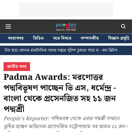
খবরাখবর
ভিডিও
মতে বিমতে
সম্পাদকীয়
বিজ্ঞান প্রযুক্তি
াজনৈতিক দলের দপ্তরে পুলিশ ঢুকতে পারে না - জন ব্রিটাস
কলকাতায় ২৪ জুলাইয়ের ম
জাতীয় খবর
Padma Awards: মরণোত্তর
পদ্মবিভূষণ পাচ্ছেন ভি এস, ধর্মেন্দ্র -
বাংলা থেকে প্রসেনজিত সহ ১১ জন
পদ্মশ্রী
People's Reporter: পশ্চিমবঙ্গ থেকে এবার পদ্মশ্রী সম্মানে
ভূষিত হচ্ছেন অভিনেতা প্রসেনজিত চট্টোপাধ্যায় সহ আরও ১১ জন।