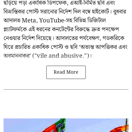
ছড়িয়ে পড়া একাধিক ডিপফেক, এআই-নির্মিত ছবি এবং
বিভ্রান্তিকর পোস্ট সরানোর নির্দেশ দিল বম্বে হাইকোর্ট। বুধবার
আদালত Meta, YouTube-সহ বিভিন্ন ডিজিটাল
প্ল্যাটফর্মকে এই ধরনের কনটেন্টের বিরুদ্ধে দ্রুত পদক্ষেপ
নেওয়ার নির্দেশ দিয়েছে। আদালতের পর্যবেক্ষণ, গডকরিকে
ঘিরে প্রচারিত একাধিক পোস্ট ও ছবি ‘অত্যন্ত আপত্তিকর এবং
অবমাননাকর’ ("vile and abusive.")।
Read More