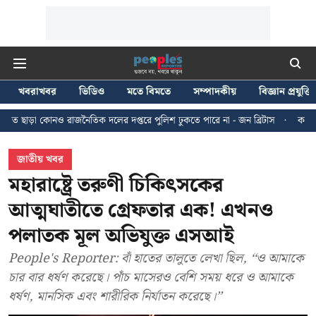
খবরাখবর
ভিডিও
মতে বিমতে
সম্পাদকীয়
বিজ্ঞান প্রযুক্তি
াজনৈতিক দলের দপ্তরে পুলিশ ঢুকতে পারে না - জন ব্রিটাস
কলকাতায় ২৪ জুলাইয়ের ম
জাতীয় খবর
মহারাষ্ট্রে তরুণী চিকিৎসকের
আত্মঘাতীতে গ্রেফতার এক! এখনও
পলাতক মূল অভিযুক্ত এসআই
People's Reporter: বাঁ হাতের তালুতে লেখা ছিল, ‘‘ও আমাকে
চার বার ধর্ষণ করেছে। পাঁচ মাসেরও বেশি সময় ধরে ও আমাকে
ধর্ষণ, মানসিক এবং শারীরিক নির্যাতন করেছে।’’