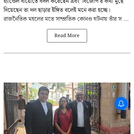
হ্যান্ডেল বায়োতে বদল করেছেন এবং 'বিজেপি'র কথা মুছে
দিয়েছেন তা দল ছাড়ার ইঙ্গিত বলেই মনে করা হচ্ছে।
রাজনৈতিক মহলের মতে সাম্প্রতিক কোনও ঘটনায় তাঁর স ...
Read More
CPIM: ৬০ লক্ষ নাম বিবেচনাধীন রেখে
ভোট ঘোষণার প্রতিবাদ - আদালতের
দ্বারস্থ হবে সিপিআইএম