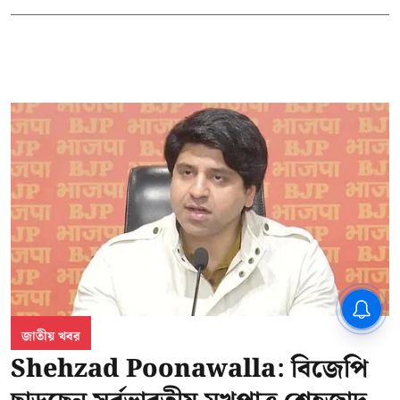
CPIM: ৬০ লক্ষ নাম বিবেচনাধীন রেখে
ভোট ঘোষণার প্রতিবাদ - আদালতের
দ্বারস্থ হবে সিপিআইএম
জাতীয় খবর
Shehzad Poonawalla: বিজেপি