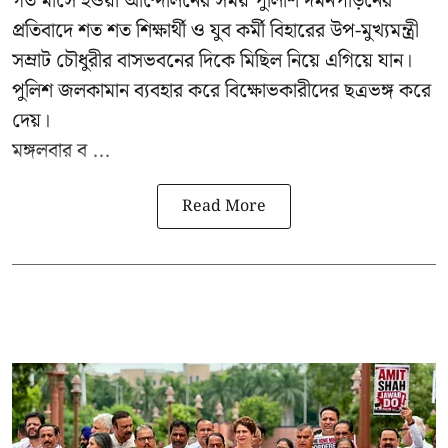
গত মাসে হওয়া আন্দোলনের সময় পুলিশি দমনপীড়নের
প্রতিবাদে শত শত শিক্ষার্থী ও যুব কর্মী বিহারের উপ-মুখ্যমন্ত্রী
সম্রাট চৌধুরীর বাসভবনের দিকে মিছিল নিয়ে এগিয়ে যান।
পুলিশ জলকামান ব্যবহার করে বিক্ষোভকারীদের ছত্রভঙ্গ করে
দেয়।
মঙ্গলবার ব ...
Read More