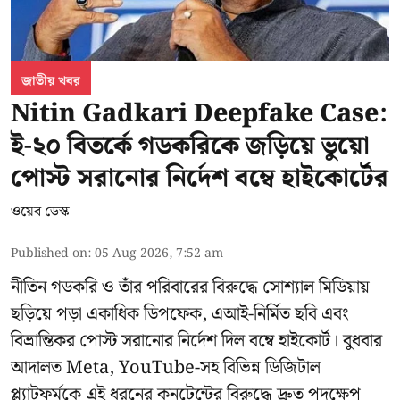
জাতীয় খবর
Nitin Gadkari Deepfake Case:
ই-২০ বিতর্কে গডকরিকে জড়িয়ে ভুয়ো
পোস্ট সরানোর নির্দেশ বম্বে হাইকোর্টের
ওয়েব ডেস্ক
Published on
:
05 Aug 2026, 7:52 am
নীতিন গডকরি ও তাঁর পরিবারের বিরুদ্ধে সোশ্যাল মিডিয়ায়
ছড়িয়ে পড়া একাধিক ডিপফেক, এআই-নির্মিত ছবি এবং
বিভ্রান্তিকর পোস্ট সরানোর নির্দেশ দিল বম্বে হাইকোর্ট। বুধবার
আদালত Meta, YouTube-সহ বিভিন্ন ডিজিটাল
প্ল্যাটফর্মকে এই ধরনের কনটেন্টের বিরুদ্ধে দ্রুত পদক্ষেপ