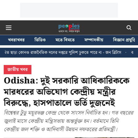
খবরাখবর
ভিডিও
মতে বিমতে
সম্পাদকীয়
বিজ্ঞান প্রযুক্তি
জনৈতিক দলের দপ্তরে পুলিশ ঢুকতে পারে না - জন ব্রিটাস
কলকাতায় ২৪ জুলাইয়ের ম
জাতীয় খবর
Odisha: দুই সরকারি আধিকারিককে
মারধরের অভিযোগ কেন্দ্রীয় মন্ত্রীর
বিরুদ্ধে, হাসপাতালে ভর্তি দুজনেই
বিশ্বেশ্বর টুডু ময়ূরভঞ্জ কেন্দ্র থেকে সাংসদ নির্বাচিত হন। গত বছরের
জুলাই মাসে কেন্দ্রীয় মন্ত্রিসভায় অন্তর্ভুক্ত হন। বর্তমানে তিনি
কেন্দ্রীয় জল শক্তি ও আদিবাসী উন্নয়ন দফতরের প্রতিমন্ত্রী।