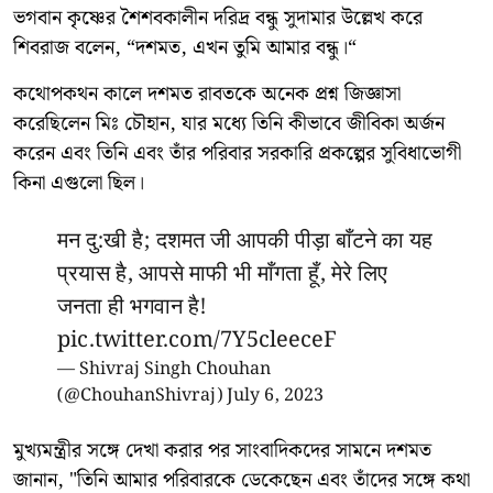
ভগবান কৃষ্ণের শৈশবকালীন দরিদ্র বন্ধু সুদামার উল্লেখ করে
শিবরাজ বলেন, “দশমত, এখন তুমি আমার বন্ধু।“
কথোপকথন কালে দশমত রাবতকে অনেক প্রশ্ন জিজ্ঞাসা
করেছিলেন মিঃ চৌহান, যার মধ্যে তিনি কীভাবে জীবিকা অর্জন
করেন এবং তিনি এবং তাঁর পরিবার সরকারি প্রকল্পের সুবিধাভোগী
কিনা এগুলো ছিল।
मन दु:खी है; दशमत जी आपकी पीड़ा बाँटने का यह
प्रयास है, आपसे माफी भी माँगता हूँ, मेरे लिए
जनता ही भगवान है!
pic.twitter.com/7Y5cleeceF
— Shivraj Singh Chouhan
(@ChouhanShivraj)
July 6, 2023
মুখ্যমন্ত্রীর সঙ্গে দেখা করার পর সাংবাদিকদের সামনে দশমত
জানান, "তিনি আমার পরিবারকে ডেকেছেন এবং তাঁদের সঙ্গে কথা