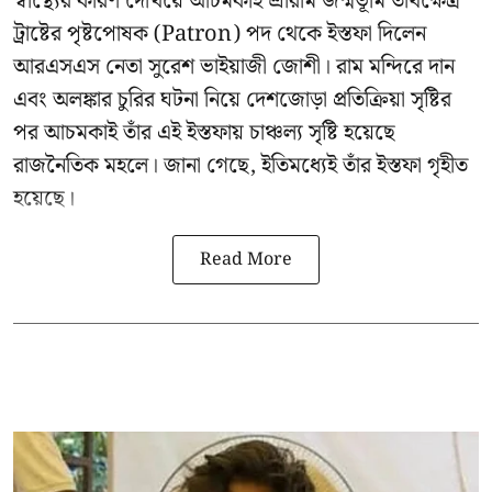
স্বাস্থ্যের কারণ দেখিয়ে আচমকাই
শ্রীরাম জন্মভূমি তীর্থক্ষেত্র
ট্রাষ্টের
পৃষ্টপোষক (Patron) পদ থেকে ইস্তফা দিলেন
আরএসএস নেতা সুরেশ ভাইয়াজী জোশী। রাম মন্দিরে দান
এবং অলঙ্কার চুরির ঘটনা নিয়ে দেশজোড়া প্রতিক্রিয়া সৃষ্টির
পর আচমকাই তাঁর এই ইস্তফায় চাঞ্চল্য সৃষ্টি হয়েছে
রাজনৈতিক মহলে। জানা গেছে, ইতিমধ্যেই তাঁর ইস্তফা গৃহীত
হয়েছে।
Read More