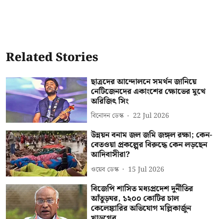
Related Stories
ছাত্রদের আন্দোলনে সমর্থন জানিয়ে
নেটিজেনদের একাংশের ক্ষোভের মুখে
অরিজিৎ সিং
বিনোদন ডেস্ক
22 Jul 2026
উন্নয়ন বনাম জল জমি জঙ্গল রক্ষা; কেন-
বেতওয়া প্রকল্পের বিরুদ্ধে কেন লড়ছেন
আদিবাসীরা?
ওয়েব ডেস্ক
15 Jul 2026
বিজেপি শাসিত মধ্যপ্রদেশ দুর্নীতির
আঁতুড়ঘর, ১২০০ কোটির চাল
কেলেঙ্কারির অভিযোগ মল্লিকার্জুন
খাড়গের