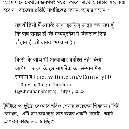
আছে মানে সেখানে জনগণই ঈশ্বর। কারো সাথে অত্যাচার সহ্য করা
হবে না। রাজ্যের প্রতিটি নাগরিকের সম্মান, আমার সম্মান।“
यह वीडियो मैं आपके साथ इसलिए साझा कर रहा हूँ
कि सब समझ लें कि मध्यप्रदेश में शिवराज सिंह
चौहान है, तो जनता भगवान है।
किसी के साथ भी अत्याचार बर्दाश्त नहीं किया
जायेगा। राज्य के हर नागरिक का सम्मान मेरा
सम्मान है।
pic.twitter.com/vCuniVJyP0
— Shivraj Singh Chouhan
(@ChouhanShivraj)
July 6, 2023
টুইটারে পা ধুইয়ে দেওয়ার ছবিও শেয়ার করেছেন শিবরাজ। তিনি
লেখেন, “এটি আপনার ব্যথা ভাগ করার একটি প্রচেষ্টা। আমি
আপনার কাছে ক্ষমা চাইছি।“