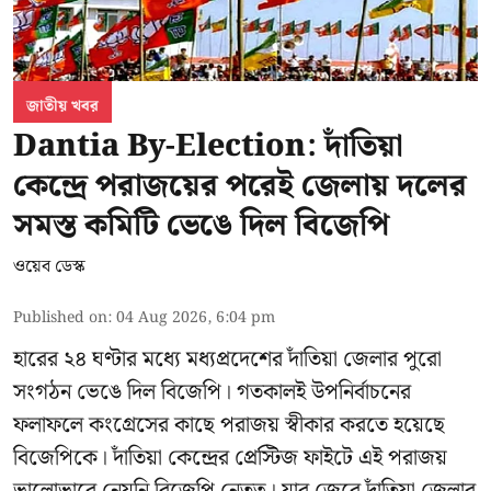
জাতীয় খবর
Dantia By-Election: দাঁতিয়া
কেন্দ্রে পরাজয়ের পরেই জেলায় দলের
সমস্ত কমিটি ভেঙে দিল বিজেপি
ওয়েব ডেস্ক
Published on
:
04 Aug 2026, 6:04 pm
হারের ২৪ ঘণ্টার মধ্যে মধ্যপ্রদেশের দাঁতিয়া জেলার পুরো
সংগঠন ভেঙে দিল বিজেপি। গতকালই উপনির্বাচনের
ফলাফলে কংগ্রেসের কাছে পরাজয় স্বীকার করতে হয়েছে
বিজেপিকে। দাঁতিয়া কেন্দ্রের প্রেস্টিজ ফাইটে এই পরাজয়
ভালোভাবে নেয়নি বিজেপি নেতৃত্ব। যার জেরে দাঁতিয়া জেলার