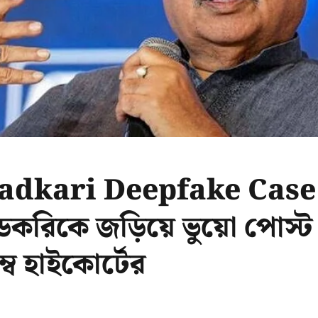
adkari Deepfake Case:
গডকরিকে জড়িয়ে ভুয়ো পোস্
্বে হাইকোর্টের