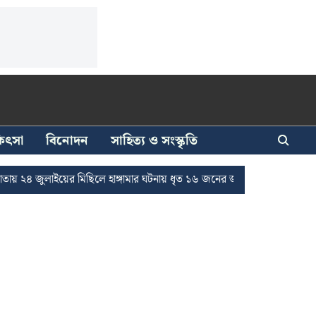
িকিৎসা
বিনোদন
সাহিত্য ও সংস্কৃতি
ইয়ের মিছিলে হাঙ্গামার ঘটনায় ধৃত ১৬ জনের জামিন
দুর্নীতি দমনে রাজ্যে চা