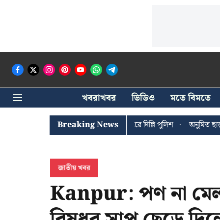
খবরাখবর
ভিডিও
মতে বিমতে
ঘোষের খোঁজে সিপিআইএম সদর দপ্তরে দিল্লি পুলিশ
Breaking News
অনুমিত ছাড়া কোনও রাজ
জাতীয় খবর
Kanpur: পণ না মেল
বিষধর সাপ ছেড়ে দিলেন