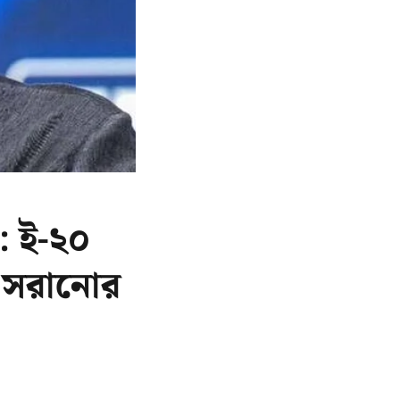
 ই-২০
ট সরানোর