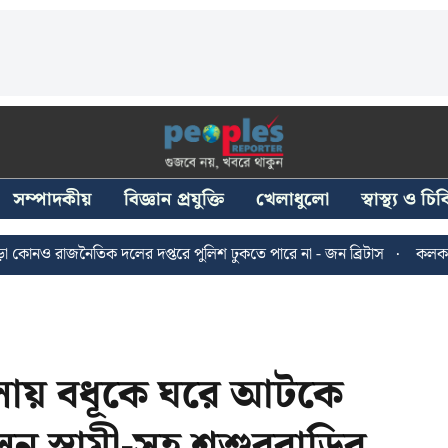
সম্পাদকীয়
বিজ্ঞান প্রযুক্তি
খেলাধুলো
স্বাস্থ্য ও চ
নৈতিক দলের দপ্তরে পুলিশ ঢুকতে পারে না - জন ব্রিটাস
কলকাতায় ২৪ জুলা
ায় বধূকে ঘরে আটকে
 স্বামী-সহ শ্বশুরবাড়ির