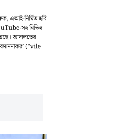
েক, এআই-নির্মিত ছবি
YouTube-সহ বিভিন্ন
 দিয়েছে। আদালতের
অবমাননাকর’ ("vile