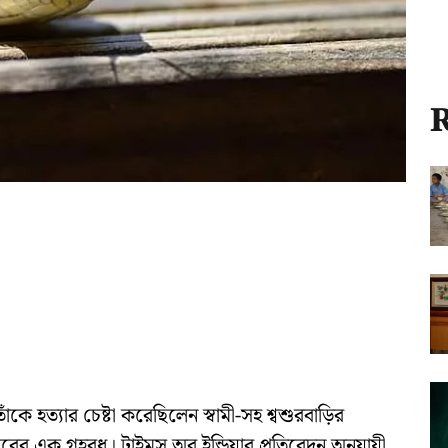
R
ে হত্যার চেষ্টা করেছিলেন স্বামী-সহ শ্বশুরবাড়ির
ের এক গৃহবধূ। টাইমস অব ইন্ডিয়ার প্রতিবেদন অনুযায়ী,